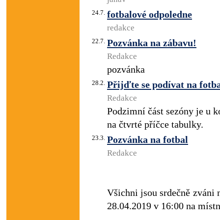
24.7.
fotbalové odpoledne
redakce
22.7.
Pozvánka na zábavu!
Redakce
pozvánka
28.2.
Přijďte se podívat na fotb
Redakce
Podzimní část sezóny je u k
na čtvrté příčce tabulky.
23.3.
Pozvánka na fotbal
Redakce
Všichni jsou srdečně zváni n
28.04.2019 v 16:00 na míst