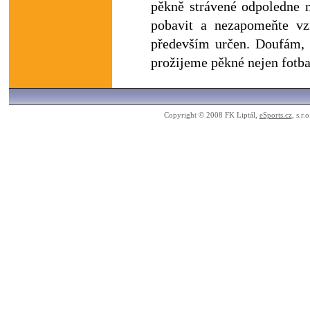
pěkně strávené odpoledne n
pobavit a nezapomeňte vzí
především určen. Doufám,
prožijeme pěkné nejen fotb
Copyright © 2008 FK Liptál,
eSports.cz
, s.r.