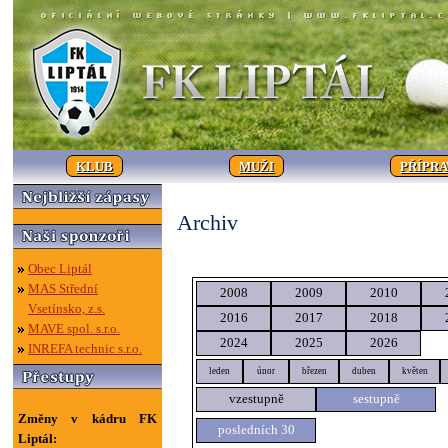
KLUB
MUŽI
PŘÍPR
Archiv
Obec Liptál
MAS Střední
2008
2009
2010
Vsetínsko, z.s.
2016
2017
2018
MAVE spol. s.r.o.
2024
2025
2026
INREFA technic s.r.o.
leden
únor
březen
duben
květen
vzestupně
sestupně
Změny v kádru FK
posledních 30
Liptál: