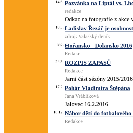
14.6.
Pozvánka na Liptál vs. Lho
redakce
Odkaz na fotografie z akce 
10.3.
Ladislav Řezáč je osobnost
zdroj: Valašský deník
9.6.
Hořansko - Dolansko 2016
Redake
24.3.
ROZPIS ZÁPASŮ
Redakce
Jarní část sézóny 2015/2016
17.2.
Pohár Vladimíra Štěpána
Jana Vráblíková
Jalovec 16.2.2016
18.12.
Nábor dětí do fotbalového
Redakce