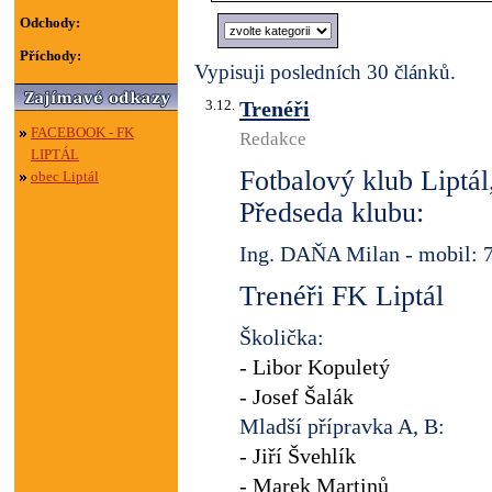
Odchody:
Příchody:
Vypisuji posledních 30 článků.
3.12.
Trenéři
FACEBOOK - FK
Redakce
LIPTÁL
Fotbalový klub Liptál,
obec Liptál
Předseda klubu:
Ing. DAŇA Milan - mobil: 
Trenéři FK Liptál
Školička:
- Libor Kopuletý
- Josef Šalák
Mladší přípravka A, B:
- Jiří Švehlík
- Marek Martinů