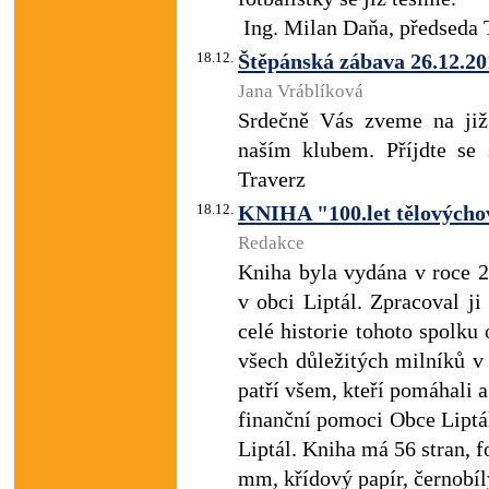
Ing. Milan Daňa, předseda T
18.12.
Štěpánská zábava 26.12.20
Jana Vráblíková
Srdečně Vás zveme na již
naším klubem. Příjdte se 
Traverz
18.12.
KNIHA "100.let tělovýchov
Redakce
Kniha byla vydána v roce 2
v obci Liptál. Zpracoval j
celé historie tohoto spolk
všech důležitých milníků v
patří všem, kteří pomáhali a 
finanční pomoci Obce Liptá
Liptál. Kniha má 56 stran,
mm, křídový papír, černobíl