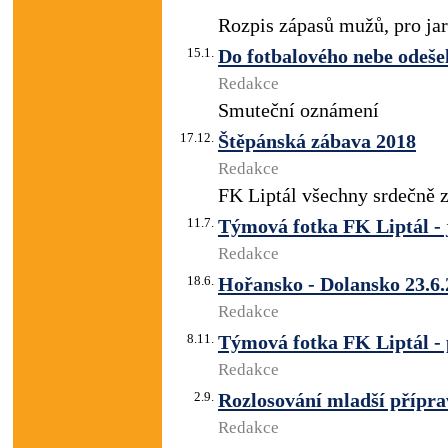
Rozpis zápasů mužů, pro jar
15.1.
Do fotbalového nebe odeš
Redakce
Smuteční oznámení
17.12.
Štěpánská zábava 2018
Redakce
FK Liptál všechny srdečně z
11.7.
Týmová fotka FK Liptál - 
Redakce
18.6.
Hořansko - Dolansko 23.6
Redakce
8.11.
Týmová fotka FK Liptál -
Redakce
2.9.
Rozlosování mladší přípr
Redakce