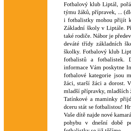
Fotbalový klub Liptál, poř
týmu žáků, přípravek, ... (d
i fotbalistky mohou přijít
Základní školy v Liptále. P
také rodiče. Nábor je předev
deváté třídy základních šk
školky. Fotbalový klub Lip
fotbalistů a fotbalistek.
informace Vám poskytne In
fotbalové kategorie jsou m
žáci, starší žáci a dorost.
mladší přípravky, mladších 
Tatínkové a maminky přij
dceru stát se fotbalistou! H
Vaše dítě najde nové kamará
pohybu v dnešní době po
fotbalistky se již těšíme.