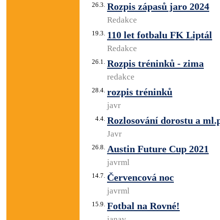
26.3.
Rozpis zápasů jaro 2024
Redakce
19.3.
110 let fotbalu FK Liptál
Redakce
26.1.
Rozpis tréninků - zima
redakce
28.4.
rozpis tréninků
javr
4.4.
Rozlosování dorostu a ml.
Javr
26.8.
Austin Future Cup 2021
javrml
14.7.
Červencová noc
javrml
15.9.
Fotbal na Rovné!
janav