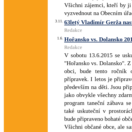
Všichni zájemci, kteří by ji
vyzvednout na Obecním úřad
3.11.
63letý Vladimír Gerža nas
Redakce
1.6.
Hořansko vs. Dolansko 20
Redakce
V sobotu 13.6.2015 se usku
"Hořansko vs. Dolansko". Z 
obci, bude tento ročník 
přípravek. I letos je přip
především na děti. Jsou při
jako obvykle všechny zdarm
program taneční zábava s
také uskuteční v prostorá
bude připraveno bohaté obče
Všichni občané obce, ale sa