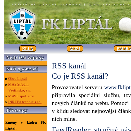
KLUB
MUŽI
PŘÍPR
RSS kanál
Co je RSS kanál?
Obec Liptál
MAS Střední
Provozovatel serveru
www.fklipt
Vsetínsko, z.s.
připravila speciální službu, tz
MAVE spol. s.r.o.
INREFA technic s.r.o.
nových článků na webu. Pomocí
v klidu sledovat nejnovějsí článk
nich mine.
Změny v kádru FK
FeedReader: stručný ná
Liptál: