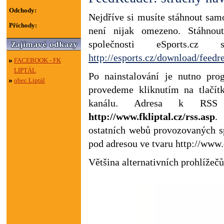
Odchody:
Nejdříve si musíte stáhnout sam
Příchody:
není nijak omezeno. Stáhnou
společnosti eSports.
http://esports.cz/download/feed
FACEBOOK - FK
LIPTÁL
Po nainstalování je nutno pro
obec Liptál
provedeme kliknutím na tlač
kanálu. Adresa k RS
http://www.fkliptal.cz/rss.asp
.
ostatních webů provozovaných spo
pod adresou ve tvaru http://www.
Většina alternativních prohlíže