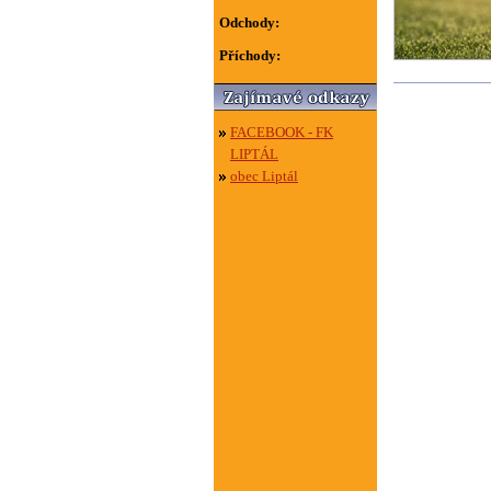
Odchody:
Příchody:
FACEBOOK - FK
LIPTÁL
obec Liptál