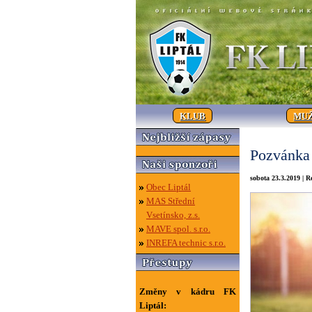
KLUB
MUŽ
Pozvánka 
sobota 23.3.2019 | 
Obec Liptál
MAS Střední
Vsetínsko, z.s.
MAVE spol. s.r.o.
INREFA technic s.r.o.
Změny v kádru FK
Liptál: