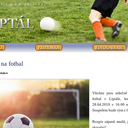
I
PŘÍPRAVKA
FOTOGALERIE
na fotbal
Redakce
Všichni jsou srdečně
fotbal v Liptále, kt
28.04.2019 v 16:00 na
Soupeřem bude tým z 
Rozpis zápasů mužů, p
aktuální!