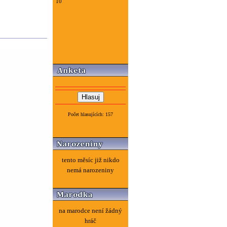
10
Počet hlasujících: 157
tento měsíc již nikdo
nemá narozeniny
na marodce není žádný
hráč