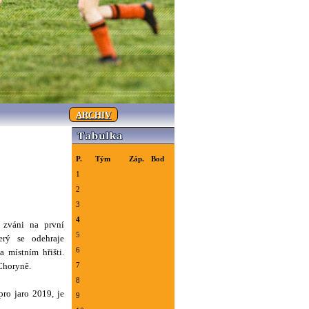
ARCHIV
P.
Tým
Záp.
Bod
1
2
3
4
 zváni na první
5
erý se odehraje
6
 místním hřišti.
Choryně.
7
8
ro jaro 2019, je
9