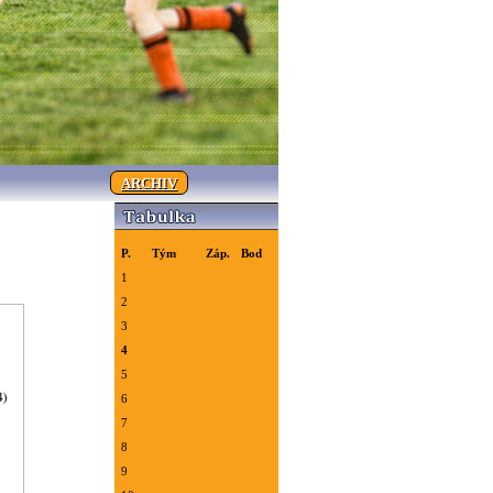
ARCHIV
P.
Tým
Záp.
Bod
1
2
3
4
5
6
7
8
9