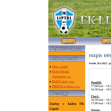
KLUB
MUŽ
rozpis tré
čtvrtek 28.4.2022 | j
Obec Liptál
MAS Střední
Vsetínsko, z.s.
MAVE spol. s.r.o.
INREFA technic s.r.o.
Změny v kádru FK
Liptál: