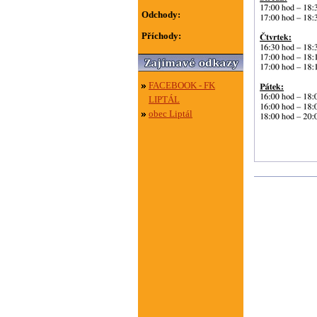
Odchody:
Příchody:
FACEBOOK - FK
LIPTÁL
obec Liptál