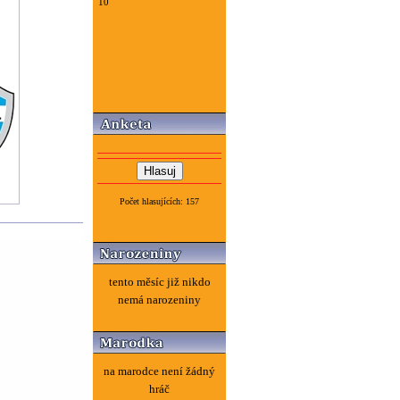
10
Počet hlasujících: 157
tento měsíc již nikdo
nemá narozeniny
na marodce není žádný
hráč