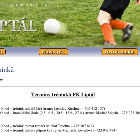
I
PŘÍPRAVKA
FOTOGALERIE
ninků
avr