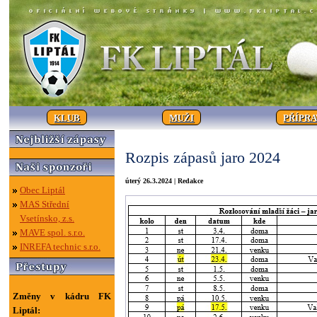
KLUB
MUŽI
PŘÍPR
Rozpis zápasů jaro 2024
úterý 26.3.2024 | Redakce
Obec Liptál
MAS Střední
Vsetínsko, z.s.
MAVE spol. s.r.o.
INREFA technic s.r.o.
Změny v kádru FK
Liptál: