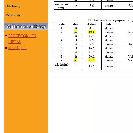
Odchody:
Příchody:
FACEBOOK - FK
LIPTÁL
obec Liptál