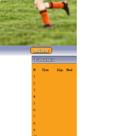
ARCHIV
P.
Tým
Záp.
Bod
1
2
3
4
5
6
7
8
9