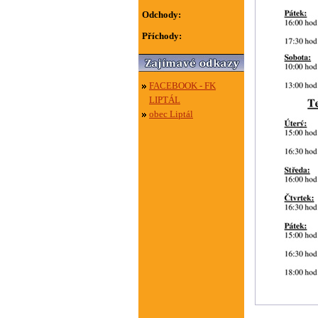
Odchody:
Příchody:
FACEBOOK - FK
LIPTÁL
obec Liptál