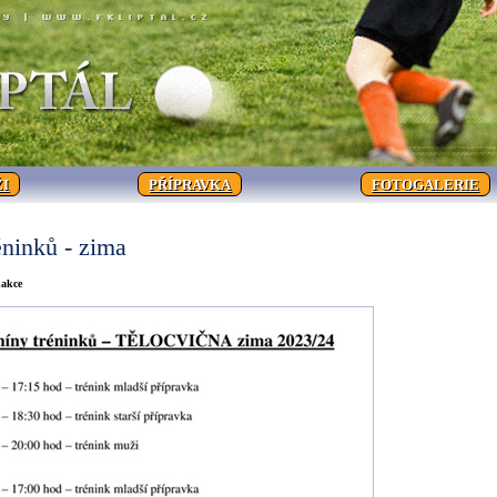
I
PŘÍPRAVKA
FOTOGALERIE
éninků - zima
dakce