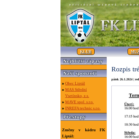
KLUB
MUŽ
Rozpis tr
pátek 26.1.2024 | re
Obec Liptál
MAS Střední
Vsetínsko, z.s.
MAVE spol. s.r.o.
INREFA technic s.r.o.
Změny v kádru FK
Liptál: