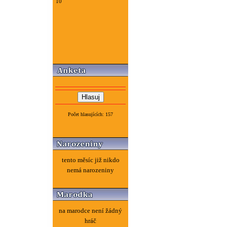
10
Počet hlasujících: 157
tento měsíc již nikdo
nemá narozeniny
na marodce není žádný
hráč