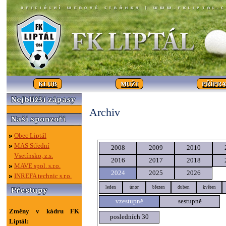
KLUB
MUŽI
PŘÍPR
Archiv
Obec Liptál
MAS Střední
2008
2009
2010
Vsetínsko, z.s.
2016
2017
2018
MAVE spol. s.r.o.
2024
2025
2026
INREFA technic s.r.o.
leden
únor
březen
duben
květen
vzestupně
sestupně
Změny v kádru FK
posledních 30
Liptál: