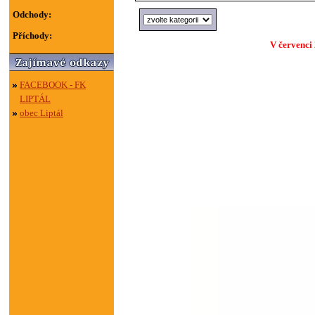
Odchody:
Příchody:
V červenci
FACEBOOK - FK
LIPTÁL
obec Liptál