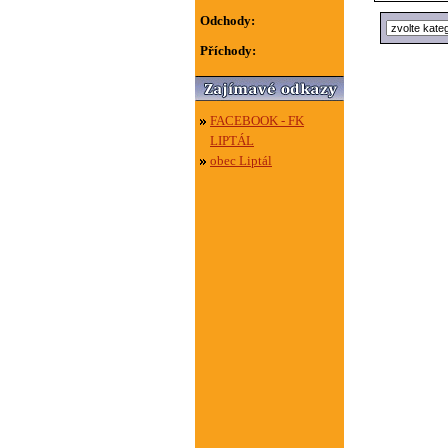
Odchody:
Příchody:
FACEBOOK - FK
LIPTÁL
obec Liptál