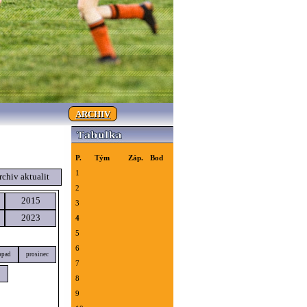
ARCHIV
P.
Tým
Záp.
Bod
1
rchiv aktualit
2
2015
3
2023
4
5
6
opad
prosinec
7
8
9