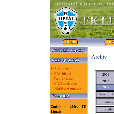
KLUB
MUŽ
Archiv
Obec Liptál
MAS Střední
2008
Vsetínsko, z.s.
2016
MAVE spol. s.r.o.
2024
INREFA technic s.r.o.
leden
ún
vzestu
Změny v kádru FK
poslední
Liptál: