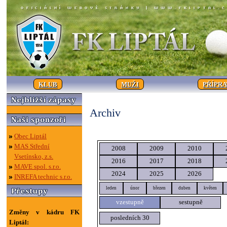
KLUB
MUŽI
PŘÍPR
Archiv
Obec Liptál
MAS Střední
2008
2009
2010
Vsetínsko, z.s.
2016
2017
2018
MAVE spol. s.r.o.
2024
2025
2026
INREFA technic s.r.o.
leden
únor
březen
duben
květen
vzestupně
sestupně
Změny v kádru FK
posledních 30
Liptál: