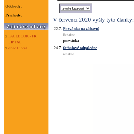
Odchody:
Příchody:
V červenci 2020 vyšly tyto články:
22.7.
Pozvánka na zábavu!
Redakce
FACEBOOK - FK
pozvánka
LIPTÁL
24.7.
fotbalové odpoledne
obec Liptál
redakce