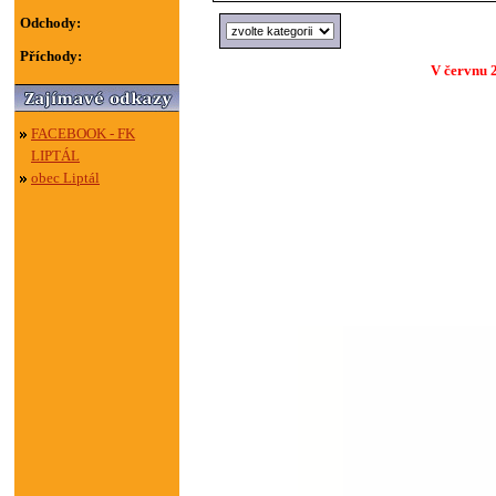
Odchody:
Příchody:
V červnu 2
FACEBOOK - FK
LIPTÁL
obec Liptál