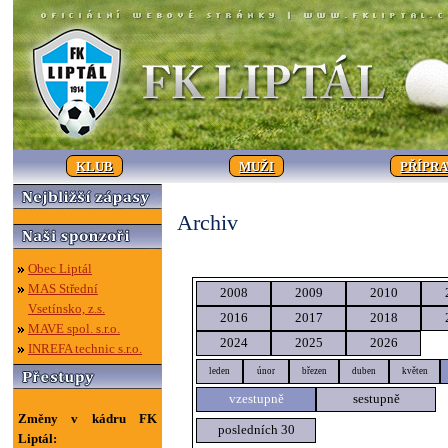
KLUB
MUŽI
PŘÍPR
Archiv
Obec Liptál
MAS Střední
2008
2009
2010
Vsetínsko, z.s.
2016
2017
2018
MAVE spol. s.r.o.
2024
2025
2026
INREFA technic s.r.o.
leden
únor
březen
duben
květen
vzestupně
sestupně
Změny v kádru FK
posledních 30
Liptál: