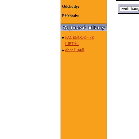
Odchody:
Příchody:
FACEBOOK - FK
LIPTÁL
obec Liptál