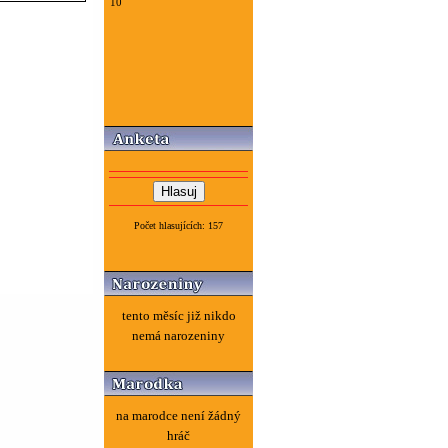
10
Počet hlasujících: 157
tento měsíc již nikdo
nemá narozeniny
na marodce není žádný
hráč