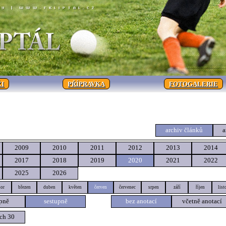
I
PŘÍPRAVKA
FOTOGALERIE
archiv článků
a
2009
2010
2011
2012
2013
2014
2017
2018
2019
2020
2021
2022
2025
2026
or
březen
duben
květen
červen
červenec
srpen
září
říjen
list
pně
sestupně
bez anotací
včetně anotací
ch 30