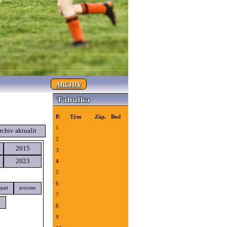
ARCHIV
P.
Tým
Záp.
Bod
1
rchiv aktualit
2
2015
3
2023
4
5
6
opad
prosinec
7
8
9