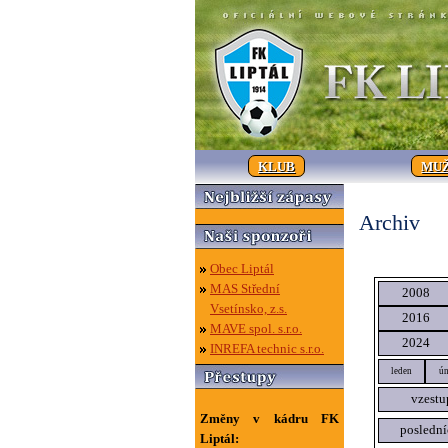
KLUB
MUŽ
Archiv
Obec Liptál
MAS Střední
2008
Vsetínsko, z.s.
2016
MAVE spol. s.r.o.
2024
INREFA technic s.r.o.
leden
ún
vzestu
Změny v kádru FK
poslední
Liptál: