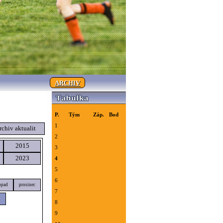
ARCHIV
P.
Tým
Záp.
Bod
1
rchiv aktualit
2
2015
3
2023
4
5
6
opad
prosinec
7
8
9