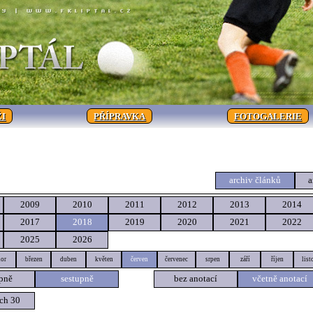
I
PŘÍPRAVKA
FOTOGALERIE
archiv článků
a
2009
2010
2011
2012
2013
2014
2017
2018
2019
2020
2021
2022
2025
2026
or
březen
duben
květen
červen
červenec
srpen
září
říjen
list
pně
sestupně
bez anotací
včetně anotací
ch 30