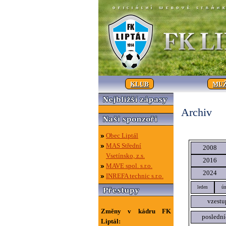
KLUB
MUŽ
Archiv
Obec Liptál
MAS Střední
2008
Vsetínsko, z.s.
2016
MAVE spol. s.r.o.
2024
INREFA technic s.r.o.
leden
ún
vzestu
Změny v kádru FK
poslední
Liptál: