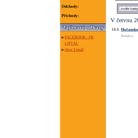
Odchody:
Příchody:
V červnu 2
18.6.
Hořansko 
Redakce
FACEBOOK - FK
LIPTÁL
obec Liptál