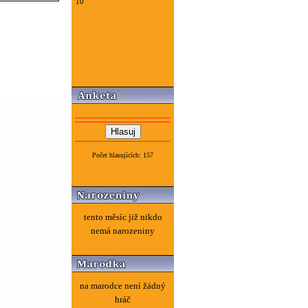
10
Počet hlasujících: 157
tento měsíc již nikdo
nemá narozeniny
na marodce není žádný
hráč