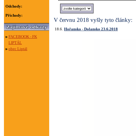
Odchody:
Příchody:
V červnu 2018 vyšly tyto články:
18.6.
Hořansko - Dolansko 23.6.2018
FACEBOOK - FK
LIPTÁL
obec Liptál