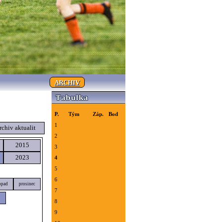
ARCHIV
P.
Tým
Záp.
Bod
1
rchiv aktualit
2
2015
3
2023
4
5
6
opad
prosinec
7
8
9