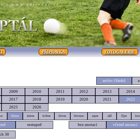
I
PŘÍPRAVKA
FOTOGALERIE
archiv článků
a
2009
2010
2011
2012
2013
2014
2017
2018
2019
2020
2021
2022
2025
2026
or
březen
duben
květen
červen
červenec
srpen
září
říjen
list
pně
sestupně
bez anotací
včetně anotací
ch 30