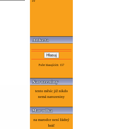
10
Počet hlasujících: 157
tento měsíc již nikdo
nemá narozeniny
na marodce není žádný
hráč