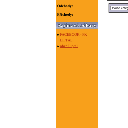
Odchody:
Příchody:
FACEBOOK - FK
LIPTÁL
obec Liptál