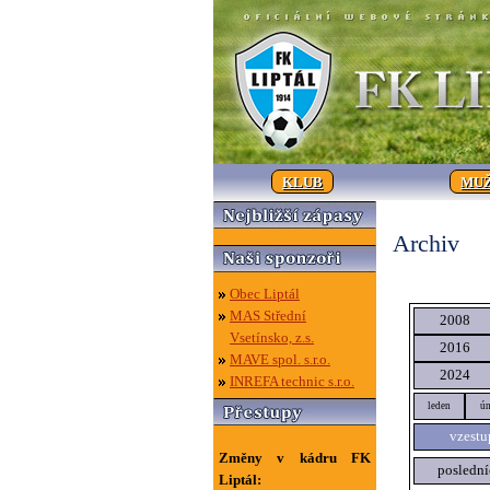
KLUB
MUŽ
Archiv
Obec Liptál
MAS Střední
2008
Vsetínsko, z.s.
2016
MAVE spol. s.r.o.
2024
INREFA technic s.r.o.
leden
ún
vzestu
Změny v kádru FK
poslední
Liptál: