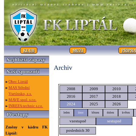
KLUB
MUŽI
PŘÍPR
Archiv
Obec Liptál
MAS Střední
2008
2009
2010
Vsetínsko, z.s.
2016
2017
2018
MAVE spol. s.r.o.
2024
2025
2026
INREFA technic s.r.o.
leden
únor
březen
duben
květen
vzestupně
sestupně
Změny v kádru FK
posledních 30
Liptál: