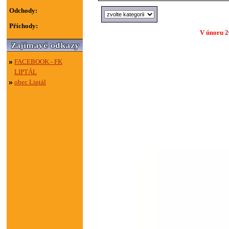
Odchody:
Příchody:
V únoru 2
FACEBOOK - FK
LIPTÁL
obec Liptál