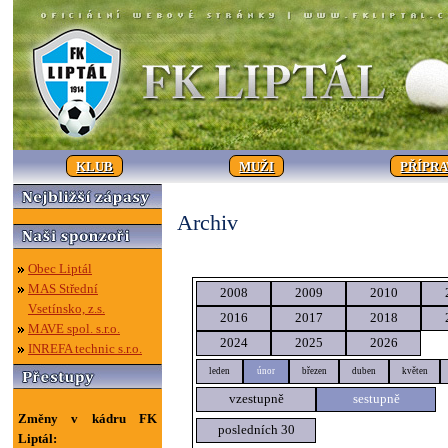
KLUB
MUŽI
PŘÍPR
Archiv
Obec Liptál
MAS Střední
2008
2009
2010
Vsetínsko, z.s.
2016
2017
2018
MAVE spol. s.r.o.
2024
2025
2026
INREFA technic s.r.o.
leden
únor
březen
duben
květen
vzestupně
sestupně
Změny v kádru FK
posledních 30
Liptál: