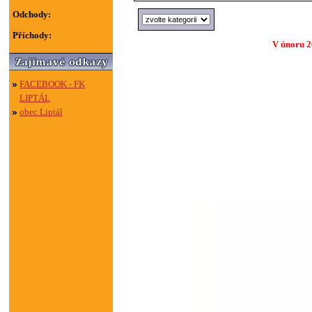
Odchody:
Příchody:
V únoru 2
FACEBOOK - FK
LIPTÁL
obec Liptál