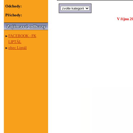
Odchody:
Příchody:
V říjnu 2
FACEBOOK - FK
LIPTÁL
obec Liptál