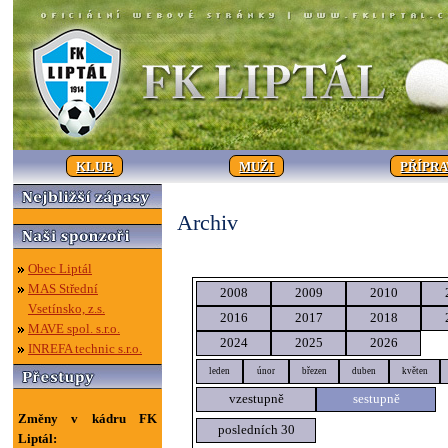
KLUB
MUŽI
PŘÍPR
Archiv
Obec Liptál
MAS Střední
2008
2009
2010
Vsetínsko, z.s.
2016
2017
2018
MAVE spol. s.r.o.
2024
2025
2026
INREFA technic s.r.o.
leden
únor
březen
duben
květen
vzestupně
sestupně
Změny v kádru FK
posledních 30
Liptál: