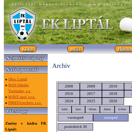
KLUB
MUŽI
PŘÍPR
Archiv
Obec Liptál
MAS Střední
2008
2009
2010
Vsetínsko, z.s.
2016
2017
2018
MAVE spol. s.r.o.
2024
2025
2026
INREFA technic s.r.o.
leden
únor
březen
duben
květen
vzestupně
sestupně
Změny v kádru FK
posledních 30
Liptál: