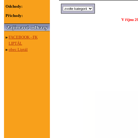
Odchody:
Příchody:
V říjnu 2
FACEBOOK - FK
LIPTÁL
obec Liptál