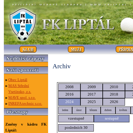
KLUB
MUŽI
PŘÍPR
Archiv
Obec Liptál
MAS Střední
2008
2009
2010
Vsetínsko, z.s.
2016
2017
2018
MAVE spol. s.r.o.
2024
2025
2026
INREFA technic s.r.o.
leden
únor
březen
duben
květen
vzestupně
sestupně
Změny v kádru FK
posledních 30
Liptál: