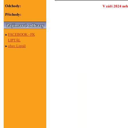
Odchody:
V září 2024 neb
Příchody:
FACEBOOK - FK
LIPTÁL
obec Liptál