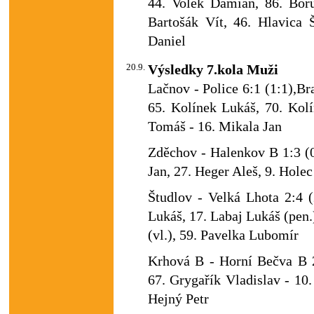
44. Volek Damian, 86. Bořu
Bartošák Vít, 46. Hlavica 
Daniel
20.9.
Výsledky 7.kola Muži
Lačnov - Police 6:1 (1:1),Br
65. Kolínek Lukáš, 70. Kolí
Tomáš - 16. Mikala Jan
Zděchov - Halenkov B 1:3 (0
Jan, 27. Heger Aleš, 9. Holec
Študlov - Velká Lhota 2:4 (
Lukáš, 17. Labaj Lukáš (pen.
(vl.), 59. Pavelka Lubomír
Krhová B - Horní Bečva B 2:
67. Grygařík Vladislav - 10
Hejný Petr