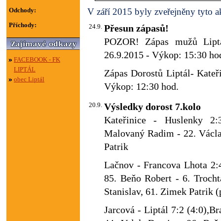
Odchody:
V září 2015 byly zveřejněny tyto ak
Příchody:
24.9.
Přesun zápasů!
POZOR! Zápas mužů Lipt
26.9.2015 - Výkop: 15:30 ho
FACEBOOK - FK
LIPTÁL
Zápas Dorostů Liptál- Kateř
obec Liptál
Výkop: 12:30 hod.
20.9.
Výsledky dorost 7.kolo
Kateřinice - Huslenky 2:
Malovaný Radim - 22. Václa
Patrik
Lačnov - Francova Lhota 2:4
85. Beňo Robert - 6. Trocht
Stanislav, 61. Zimek Patrik (
Jarcová - Liptál 7:2 (4:0),Br