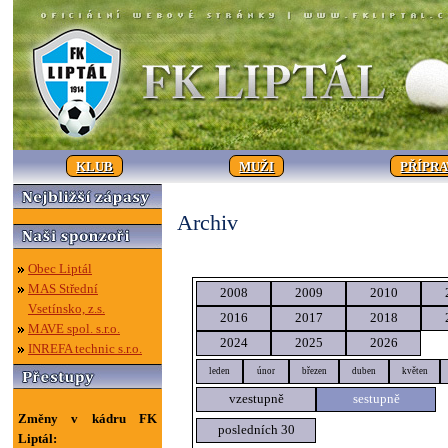
KLUB
MUŽI
PŘÍPR
Archiv
Obec Liptál
MAS Střední
2008
2009
2010
Vsetínsko, z.s.
2016
2017
2018
MAVE spol. s.r.o.
2024
2025
2026
INREFA technic s.r.o.
leden
únor
březen
duben
květen
vzestupně
sestupně
Změny v kádru FK
posledních 30
Liptál: