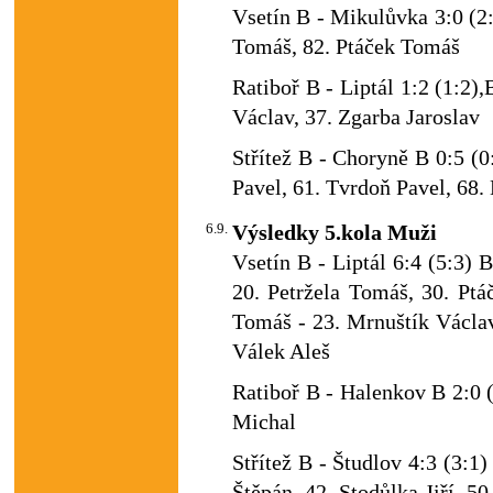
Vsetín B - Mikulůvka 3:0 (2
Tomáš, 82. Ptáček Tomáš
Ratiboř B - Liptál 1:2 (1:2)
Václav, 37. Zgarba Jaroslav
Střítež B - Choryně B 0:5 (0
Pavel, 61. Tvrdoň Pavel, 68.
6.9.
Výsledky 5.kola Muži
Vsetín B - Liptál 6:4 (5:3) 
20. Petržela Tomáš, 30. Ptá
Tomáš - 23. Mrnuštík Václav,
Válek Aleš
Ratiboř B - Halenkov B 2:0 (
Michal
Střítež B - Študlov 4:3 (3:1
Štěpán, 42. Stodůlka Jiří, 5