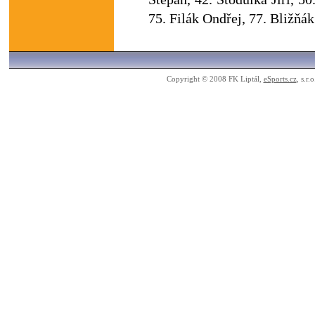
75. Filák Ondřej, 77. Bližňá
Copyright © 2008 FK Liptál,
eSports.cz
, s.r.