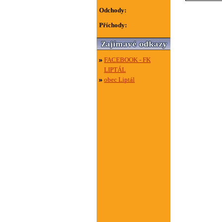
Odchody:
Příchody:
FACEBOOK - FK
LIPTÁL
obec Liptál