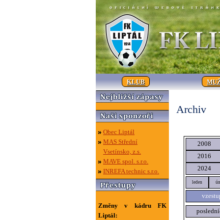
KLUB
MUŽ
Archiv
Obec Liptál
MAS Střední
2008
Vsetínsko, z.s.
2016
MAVE spol. s.r.o.
2024
INREFA technic s.r.o.
leden
ún
vzestu
Změny v kádru FK
poslední
Liptál: