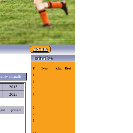
ARCHIV
P.
Tým
Záp.
Bod
1
rchiv aktualit
2
2015
3
2023
4
5
6
opad
prosinec
7
8
9