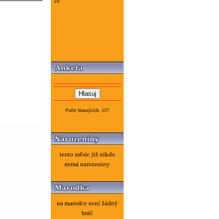
10
Počet hlasujících: 157
tento měsíc již nikdo
nemá narozeniny
na marodce není žádný
hráč