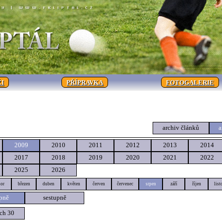
I
PŘÍPRAVKA
FOTOGALERIE
archiv článků
a
2009
2010
2011
2012
2013
2014
2017
2018
2019
2020
2021
2022
2025
2026
or
březen
duben
květen
červen
červenec
srpen
září
říjen
list
pně
sestupně
ch 30