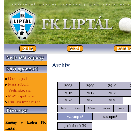
KLUB
MUŽI
PŘÍPR
Archiv
Obec Liptál
MAS Střední
2008
2009
2010
Vsetínsko, z.s.
2016
2017
2018
MAVE spol. s.r.o.
2024
2025
2026
INREFA technic s.r.o.
leden
únor
březen
duben
květen
vzestupně
sestupně
Změny v kádru FK
posledních 30
Liptál: