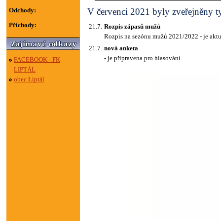
Odchody:
V červenci 2021 byly zveřejněny ty
Příchody:
21.7.
Rozpis zápasů mužů
Rozpis na sezónu mužů 2021/2022 - je aktu
21.7.
nová anketa
- je připravena pro hlasování.
FACEBOOK - FK
LIPTÁL
obec Liptál