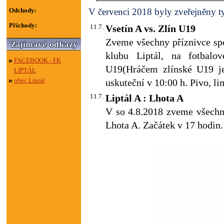
Odchody:
V červenci 2018 byly zveřejněny ty
Příchody:
11.7.
Vsetín A vs. Zlín U19
Zveme všechny příznivce spo
klubu Liptál, na fotbalo
FACEBOOK - FK
U19(Hráčem zlínské U19 je
LIPTÁL
obec Liptál
uskuteční v 10:00 h. Pivo, li
11.7.
Liptál A : Lhota A
V so 4.8.2018 zveme všechny
Lhota A. Začátek v 17 hodin.