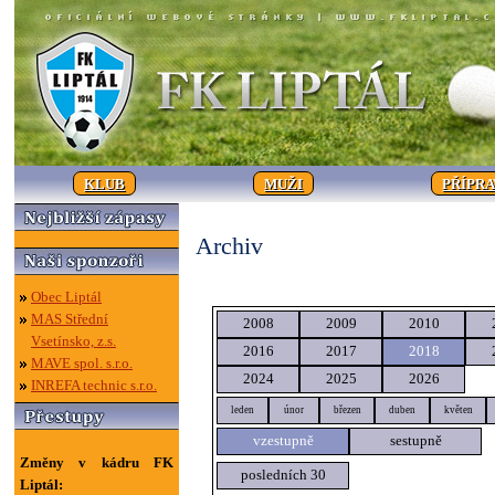
KLUB
MUŽI
PŘÍPR
Archiv
Obec Liptál
MAS Střední
2008
2009
2010
Vsetínsko, z.s.
2016
2017
2018
MAVE spol. s.r.o.
2024
2025
2026
INREFA technic s.r.o.
leden
únor
březen
duben
květen
vzestupně
sestupně
Změny v kádru FK
posledních 30
Liptál: