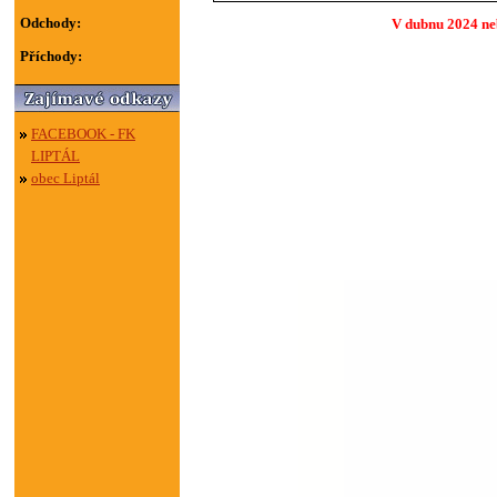
Odchody:
V dubnu 2024 neb
Příchody:
FACEBOOK - FK
LIPTÁL
obec Liptál