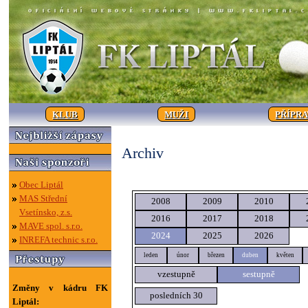
KLUB
MUŽI
PŘÍPR
Archiv
Obec Liptál
MAS Střední
2008
2009
2010
Vsetínsko, z.s.
2016
2017
2018
MAVE spol. s.r.o.
2024
2025
2026
INREFA technic s.r.o.
leden
únor
březen
duben
květen
vzestupně
sestupně
Změny v kádru FK
posledních 30
Liptál: