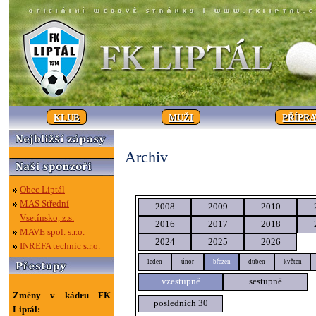
KLUB
MUŽI
PŘÍPR
Archiv
Obec Liptál
MAS Střední
2008
2009
2010
Vsetínsko, z.s.
2016
2017
2018
MAVE spol. s.r.o.
2024
2025
2026
INREFA technic s.r.o.
leden
únor
březen
duben
květen
vzestupně
sestupně
Změny v kádru FK
posledních 30
Liptál: