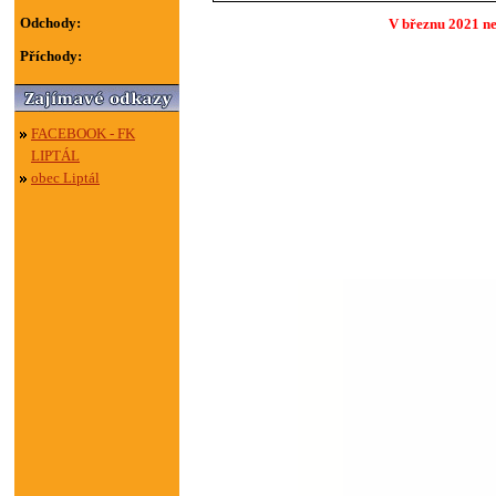
Odchody:
V březnu 2021 ne
Příchody:
FACEBOOK - FK
LIPTÁL
obec Liptál