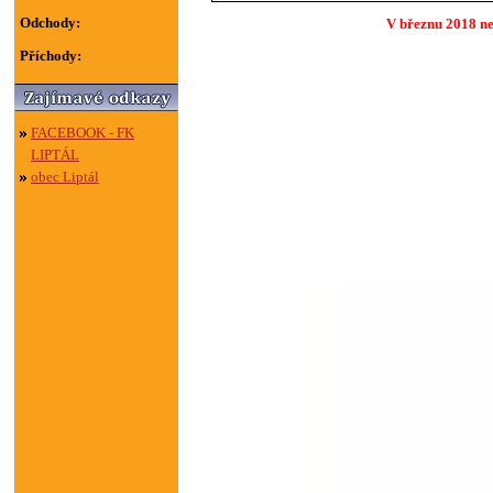
Odchody:
V březnu 2018 ne
Příchody:
FACEBOOK - FK
LIPTÁL
obec Liptál