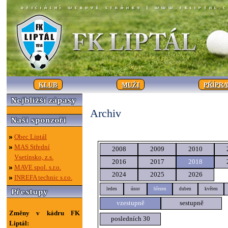
KLUB
MUŽI
PŘÍPR
Archiv
Obec Liptál
MAS Střední
2008
2009
2010
Vsetínsko, z.s.
2016
2017
2018
MAVE spol. s.r.o.
2024
2025
2026
INREFA technic s.r.o.
leden
únor
březen
duben
květen
vzestupně
sestupně
Změny v kádru FK
posledních 30
Liptál: