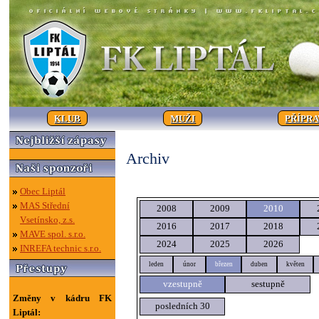
KLUB
MUŽI
PŘÍPR
Archiv
Obec Liptál
MAS Střední
2008
2009
2010
Vsetínsko, z.s.
2016
2017
2018
MAVE spol. s.r.o.
2024
2025
2026
INREFA technic s.r.o.
leden
únor
březen
duben
květen
vzestupně
sestupně
Změny v kádru FK
posledních 30
Liptál: