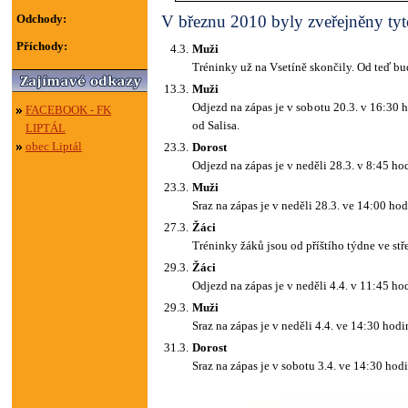
Odchody:
V březnu 2010 byly zveřejněny tyto
Příchody:
4.3.
Muži
Tréninky už na Vsetíně skončily. Od teď bu
13.3.
Muži
Odjezd na zápas je v sobotu 20.3. v 16:30 
FACEBOOK - FK
od Salisa.
LIPTÁL
obec Liptál
23.3.
Dorost
Odjezd na zápas je v neděli 28.3. v 8:45 hod
23.3.
Muži
Sraz na zápas je v neděli 28.3. ve 14:00 hodi
27.3.
Žáci
Tréninky žáků jsou od příštího týdne ve stř
29.3.
Žáci
Odjezd na zápas je v neděli 4.4. v 11:45 hod
29.3.
Muži
Sraz na zápas je v neděli 4.4. ve 14:30 hodin
31.3.
Dorost
Sraz na zápas je v sobotu 3.4. ve 14:30 hodin