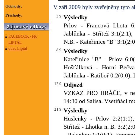
Odchody:
V září 2009 byly zveřejněny tyto ak
Příchody:
3.9.
Výsledky
Prlov - Francová Lhota 6:
Jablůnka - Střítež 3:1(2:1)
FACEBOOK - FK
N.B. - Kateřinice "B" 3:1(2:0
LIPTÁL
obec Liptál
8.9.
Výsledky
Kateřinice "B" - Prlov 6:0(
Hošťálková - Horní Bečva 
Jablůnka - Ratiboř 0:2(0:0), 
12.9.
Odjezd
VZKAZ PRO HRÁČE, v nedě
14:30 od Salisa. Vsetíňáci ma
21.9.
Výsledky
Huslenky - Prlov 2:2(1:1),
Střítež - Lhotka n. B. 3:2(2:
- Halenkov 1:1(0:1), Francov