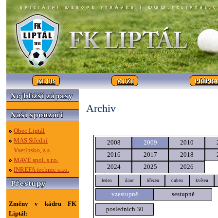
KLUB
MUŽI
PŘÍPR
Archiv
Obec Liptál
MAS Střední
2008
2009
2010
Vsetínsko, z.s.
2016
2017
2018
MAVE spol. s.r.o.
2024
2025
2026
INREFA technic s.r.o.
leden
únor
březen
duben
květen
vzestupně
sestupně
Změny v kádru FK
posledních 30
Liptál: