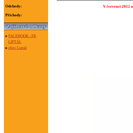
Odchody:
V červenci 2012 n
Příchody:
FACEBOOK - FK
LIPTÁL
obec Liptál