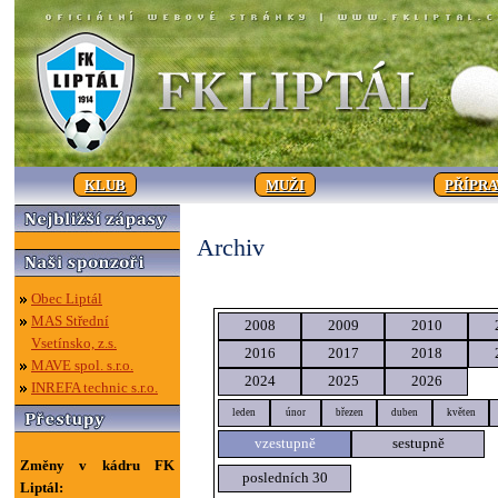
KLUB
MUŽI
PŘÍPR
Archiv
Obec Liptál
MAS Střední
2008
2009
2010
Vsetínsko, z.s.
2016
2017
2018
MAVE spol. s.r.o.
2024
2025
2026
INREFA technic s.r.o.
leden
únor
březen
duben
květen
vzestupně
sestupně
Změny v kádru FK
posledních 30
Liptál: