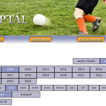
I
PŘÍPRAVKA
FOTOGALERIE
archiv článků
a
2009
2010
2011
2012
2013
2014
2017
2018
2019
2020
2021
2022
2025
2026
or
březen
duben
květen
červen
červenec
srpen
září
říjen
list
pně
sestupně
ch 30