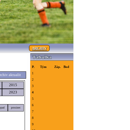
ARCHIV
P.
Tým
Záp.
Bod
1
rchiv aktualit
2
2015
3
2023
4
5
6
opad
prosinec
7
8
9