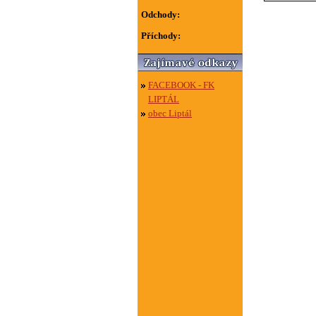
Odchody:
Příchody:
FACEBOOK - FK
LIPTÁL
obec Liptál