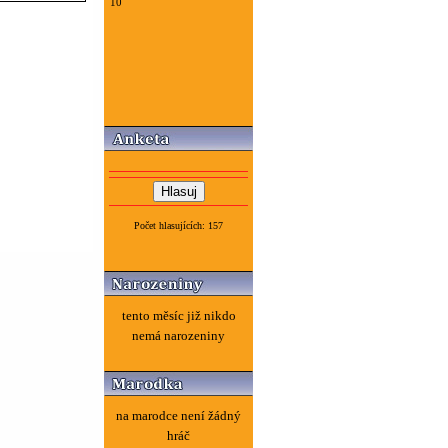
10
Počet hlasujících: 157
tento měsíc již nikdo
nemá narozeniny
na marodce není žádný
hráč