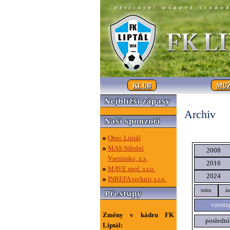
KLUB
MUŽ
Archiv
Obec Liptál
MAS Střední
2008
Vsetínsko, z.s.
2016
MAVE spol. s.r.o.
2024
INREFA technic s.r.o.
leden
ún
vzestu
Změny v kádru FK
poslední
Liptál: