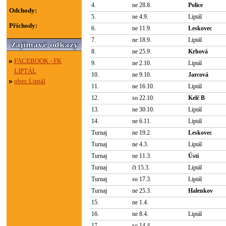
4.
ne 28.8.
Police
Odchody:
5.
ne 4.9.
Liptál
Příchody:
6.
ne 11.9.
Leskovec
7.
ne 18.9.
Liptál
8.
ne 25.9.
Krhová
FACEBOOK - FK
9.
ne 2.10.
Liptál
LIPTÁL
10.
ne 9.10.
Jarcová
obec Liptál
11.
ne 16.10.
Liptál
12.
so 22.10.
Kelč B
13.
ne 30.10.
Liptál
14.
ne 6.11.
Liptál
Turnaj
ne 19.2.
Leskovec
Turnaj
ne 4.3.
Liptál
Turnaj
ne 11.3.
Ústí
Turnaj
čt 15.3.
Liptál
Turnaj
so 17.3.
Liptál
Turnaj
ne 25.3.
Halenkov
15.
ne 1.4.
16.
ne 8.4.
Liptál
17.
so 14.4.