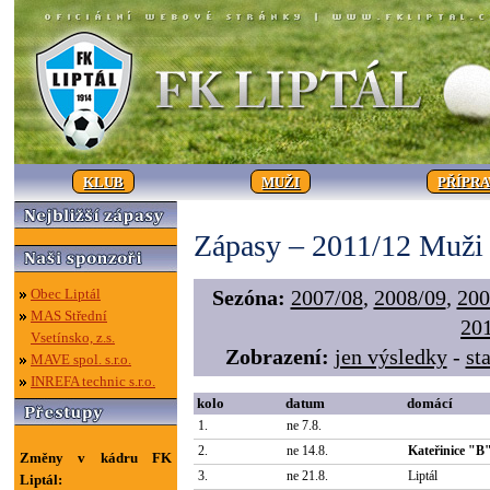
KLUB
MUŽI
PŘÍPR
Zápasy – 2011/12 Muži
Obec Liptál
Sezóna:
2007/08
,
2008/09
,
200
MAS Střední
20
Vsetínsko, z.s.
Zobrazení:
jen výsledky
-
sta
MAVE spol. s.r.o.
INREFA technic s.r.o.
kolo
datum
domácí
1.
ne 7.8.
2.
ne 14.8.
Kateřinice "B
Změny v kádru FK
3.
ne 21.8.
Liptál
Liptál: