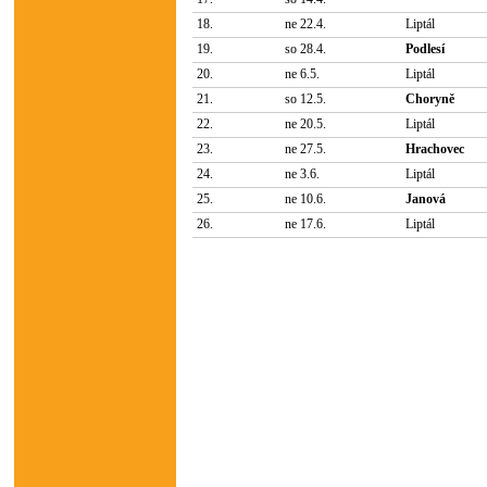
18.
ne 22.4.
Liptál
19.
so 28.4.
Podlesí
20.
ne 6.5.
Liptál
21.
so 12.5.
Choryně
22.
ne 20.5.
Liptál
23.
ne 27.5.
Hrachovec
24.
ne 3.6.
Liptál
25.
ne 10.6.
Janová
26.
ne 17.6.
Liptál