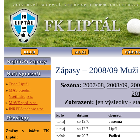
KLUB
MUŽI
PŘÍPR
Zápasy – 2008/09 Muži
Obec Liptál
Sezóna:
2007/08
,
2008/09
,
200
MAS Střední
20
Vsetínsko, z.s.
Zobrazení:
jen výsledky
-
sta
MAVE spol. s.r.o.
INREFA technic s.r.o.
kolo
datum
domácí
turnaj
so 12.7.
Jasenná
turnaj
so 12.7.
Liptál
Změny v kádru FK
pohár
ne 20.7.
Podlesí
Liptál: