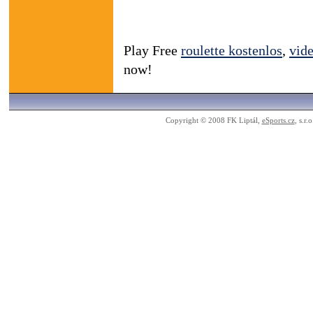
Play Free
roulette kostenlos
,
vid
now!
Copyright © 2008 FK Liptál,
eSports.cz
, s.r.