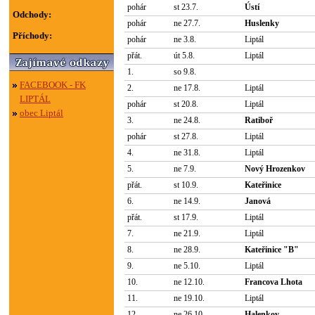
pohár
st 23.7.
Ústí
Odchody:
pohár
ne 27.7.
Huslenky
Příchody:
pohár
ne 3.8.
Liptál
přát.
út 5.8.
Liptál
1.
so 9.8.
FACEBOOK - FK
2.
ne 17.8.
Liptál
LIPTÁL
pohár
st 20.8.
Liptál
obec Liptál
3.
ne 24.8.
Ratiboř
pohár
st 27.8.
Liptál
4.
ne 31.8.
Liptál
5.
ne 7.9.
Nový Hrozenkov
přát.
st 10.9.
Kateřinice
6.
ne 14.9.
Janová
přát.
st 17.9.
Liptál
7.
ne 21.9.
Liptál
8.
ne 28.9.
Kateřinice "B"
9.
ne 5.10.
Liptál
10.
ne 12.10.
Francova Lhota
11.
ne 19.10.
Liptál
12.
ne 26.10.
Halenkov