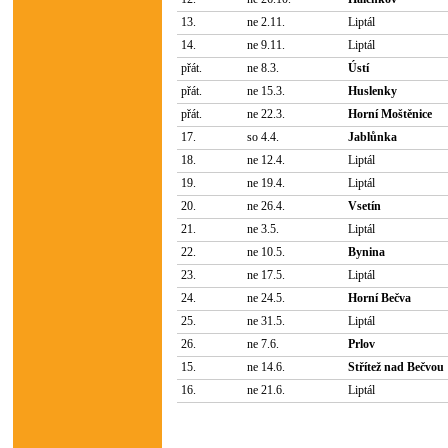
13.
ne 2.11.
Liptál
14.
ne 9.11.
Liptál
přát.
ne 8.3.
Ústí
přát.
ne 15.3.
Huslenky
přát.
ne 22.3.
Horní Moštěnice
17.
so 4.4.
Jablůnka
18.
ne 12.4.
Liptál
19.
ne 19.4.
Liptál
20.
ne 26.4.
Vsetín
21.
ne 3.5.
Liptál
22.
ne 10.5.
Bynina
23.
ne 17.5.
Liptál
24.
ne 24.5.
Horní Bečva
25.
ne 31.5.
Liptál
26.
ne 7.6.
Prlov
15.
ne 14.6.
Střítež nad Bečvou
16.
ne 21.6.
Liptál