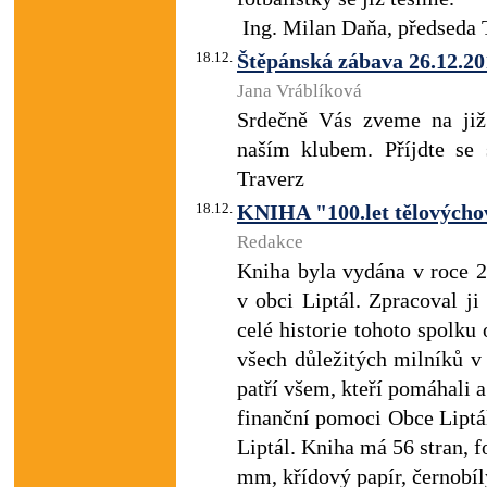
Ing. Milan Daňa, předseda T
18.12.
Štěpánská zábava 26.12.20
Jana Vráblíková
Srdečně Vás zveme na již
naším klubem. Příjdte se 
Traverz
18.12.
KNIHA "100.let tělovýchov
Redakce
Kniha byla vydána v roce 2
v obci Liptál. Zpracoval j
celé historie tohoto spolk
všech důležitých milníků v
patří všem, kteří pomáhali a 
finanční pomoci Obce Liptá
Liptál. Kniha má 56 stran,
mm, křídový papír, černobíl