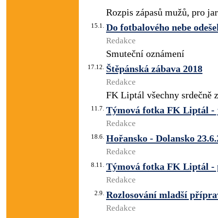
Rozpis zápasů mužů, pro jar
15.1.
Do fotbalového nebe odeš
Redakce
Smuteční oznámení
17.12.
Štěpánská zábava 2018
Redakce
FK Liptál všechny srdečně z
11.7.
Týmová fotka FK Liptál - 
Redakce
18.6.
Hořansko - Dolansko 23.6
Redakce
8.11.
Týmová fotka FK Liptál -
Redakce
2.9.
Rozlosování mladší přípr
Redakce