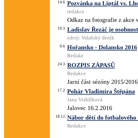
14.6.
Pozvánka na Liptál vs. Lho
redakce
Odkaz na fotografie z akce 
10.3.
Ladislav Řezáč je osobnost
zdroj: Valašský deník
9.6.
Hořansko - Dolansko 2016
Redake
24.3.
ROZPIS ZÁPASŮ
Redakce
Jarní část sézóny 2015/2016
17.2.
Pohár Vladimíra Štěpána
Jana Vráblíková
Jalovec 16.2.2016
18.12.
Nábor dětí do fotbalového
Redakce