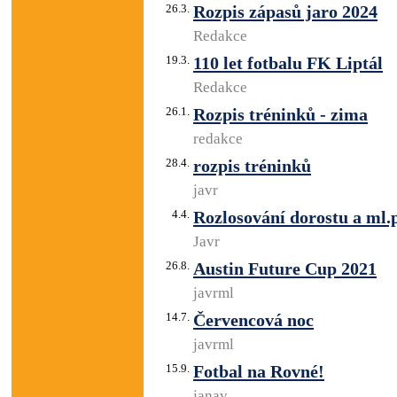
26.3.
Rozpis zápasů jaro 2024
Redakce
19.3.
110 let fotbalu FK Liptál
Redakce
26.1.
Rozpis tréninků - zima
redakce
28.4.
rozpis tréninků
javr
4.4.
Rozlosování dorostu a ml.
Javr
26.8.
Austin Future Cup 2021
javrml
14.7.
Červencová noc
javrml
15.9.
Fotbal na Rovné!
janav