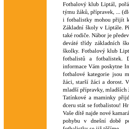
Fotbalový klub Liptál, poř
týmu žáků, přípravek, ... (d
i fotbalistky mohou přijít
Základní školy v Liptále. P
také rodiče. Nábor je předev
deváté třídy základních šk
školky. Fotbalový klub Lip
fotbalistů a fotbalistek.
informace Vám poskytne In
fotbalové kategorie jsou m
žáci, starší žáci a dorost.
mladší přípravky, mladších 
Tatínkové a maminky přij
dceru stát se fotbalistou! H
Vaše dítě najde nové kamará
pohybu v dnešní době po
fotbalistky se již těšíme.