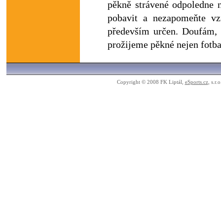
pěkně strávené odpoledne n
pobavit a nezapomeňte vzí
především určen. Doufám,
prožijeme pěkné nejen fotb
Copyright © 2008 FK Liptál,
eSports.cz
, s.r.