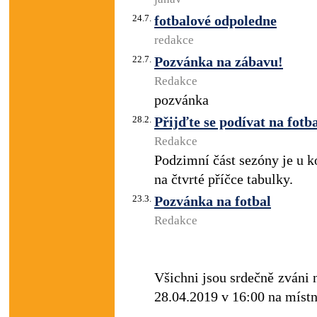
24.7.
fotbalové odpoledne
redakce
22.7.
Pozvánka na zábavu!
Redakce
pozvánka
28.2.
Přijďte se podívat na fotb
Redakce
Podzimní část sezóny je u k
na čtvrté příčce tabulky.
23.3.
Pozvánka na fotbal
Redakce
Všichni jsou srdečně zváni n
28.04.2019 v 16:00 na míst