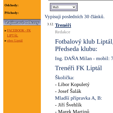
Odchody:
Příchody:
Vypisuji posledních 30 článků.
3.12.
Trenéři
FACEBOOK - FK
Redakce
LIPTÁL
Fotbalový klub Liptál,
obec Liptál
Předseda klubu:
Ing. DAŇA Milan - mobil: 
Trenéři FK Liptál
Školička:
- Libor Kopuletý
- Josef Šalák
Mladší přípravka A, B:
- Jiří Švehlík
- Marek Martinů