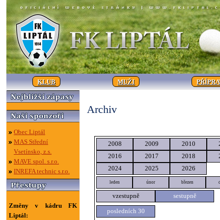
KLUB
MUŽI
PŘÍPR
Archiv
Obec Liptál
MAS Střední
2008
2009
2010
Vsetínsko, z.s.
2016
2017
2018
MAVE spol. s.r.o.
2024
2025
2026
INREFA technic s.r.o.
leden
únor
březen
vzestupně
sestupně
Změny v kádru FK
posledních 30
Liptál: