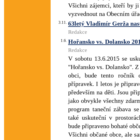
Všichni zájemci, kteří by ji
vyzvednout na Obecním úřad
3.11.
63letý Vladimír Gerža nas
Redakce
1.6.
Hořansko vs. Dolansko 20
Redakce
V sobotu 13.6.2015 se usku
"Hořansko vs. Dolansko". Z 
obci, bude tento ročník 
přípravek. I letos je přip
především na děti. Jsou při
jako obvykle všechny zdarm
program taneční zábava s
také uskuteční v prostorá
bude připraveno bohaté obče
Všichni občané obce, ale sa