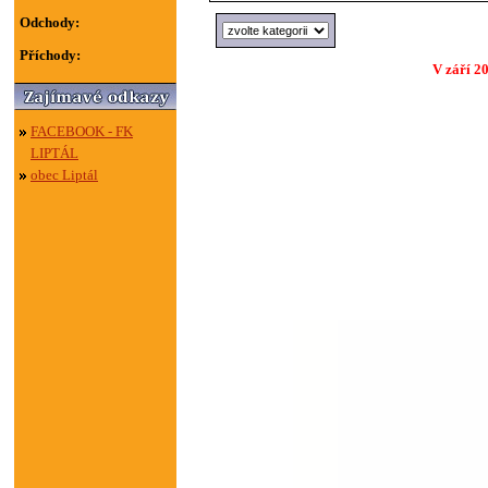
Odchody:
Příchody:
V září 2
FACEBOOK - FK
LIPTÁL
obec Liptál