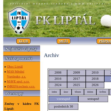
KLUB
MUŽI
PŘÍPR
Archiv
Obec Liptál
MAS Střední
2008
2009
2010
Vsetínsko, z.s.
2016
2017
2018
MAVE spol. s.r.o.
2024
2025
2026
INREFA technic s.r.o.
leden
únor
březen
duben
květen
vzestupně
sestupně
Změny v kádru FK
posledních 30
Liptál: