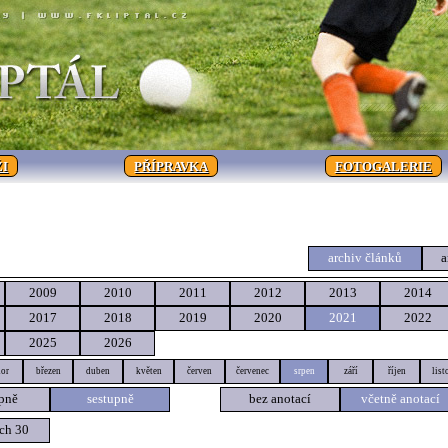
I
PŘÍPRAVKA
FOTOGALERIE
archiv článků
a
2009
2010
2011
2012
2013
2014
2017
2018
2019
2020
2021
2022
2025
2026
or
březen
duben
květen
červen
červenec
srpen
září
říjen
list
pně
sestupně
bez anotací
včetně anotací
ch 30