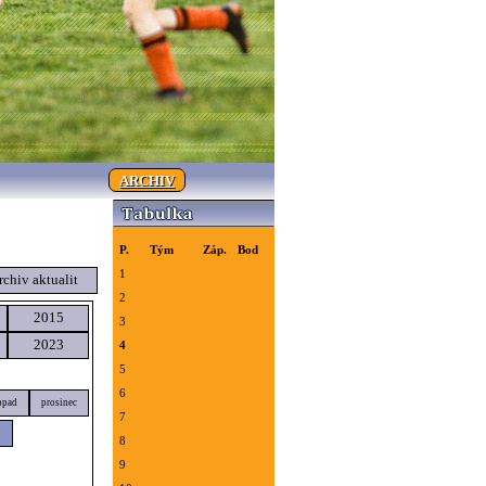
ARCHIV
P.
Tým
Záp.
Bod
1
rchiv aktualit
2
2015
3
2023
4
5
6
opad
prosinec
7
8
9