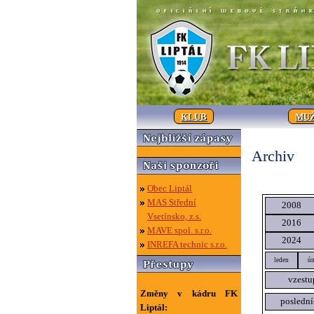
KLUB
MUŽ
Archiv
Obec Liptál
MAS Střední
2008
Vsetínsko, z.s.
2016
MAVE spol. s.r.o.
2024
INREFA technic s.r.o.
leden
ún
vzestu
Změny v kádru FK
poslední
Liptál: