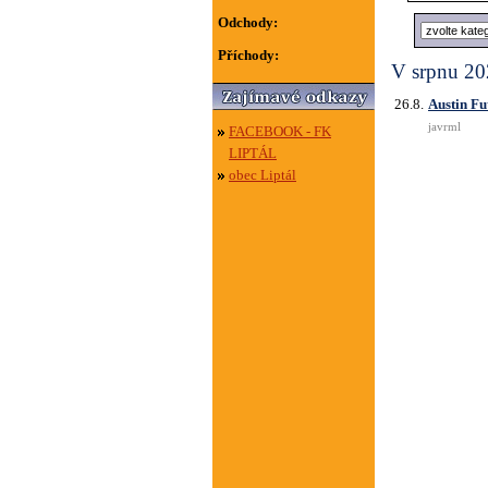
Odchody:
Příchody:
V srpnu 202
26.8.
Austin Fu
javrml
FACEBOOK - FK
LIPTÁL
obec Liptál