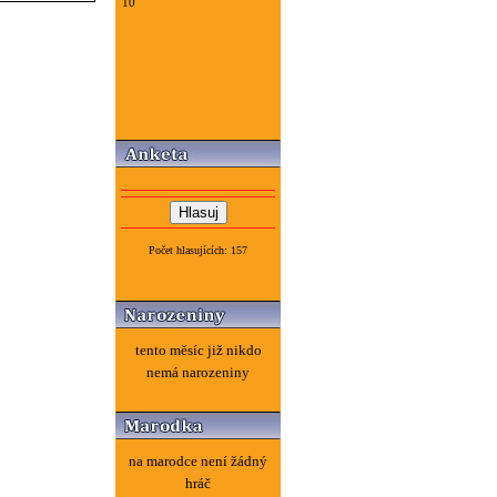
10
Počet hlasujících: 157
tento měsíc již nikdo
nemá narozeniny
na marodce není žádný
hráč