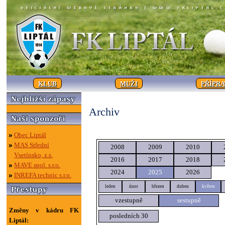
KLUB
MUŽI
PŘÍPR
Archiv
Obec Liptál
MAS Střední
2008
2009
2010
Vsetínsko, z.s.
2016
2017
2018
MAVE spol. s.r.o.
2024
2025
2026
INREFA technic s.r.o.
leden
únor
březen
duben
květen
vzestupně
sestupně
Změny v kádru FK
posledních 30
Liptál: