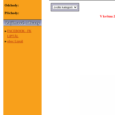
Odchody:
Příchody:
V květnu 2
FACEBOOK - FK
LIPTÁL
obec Liptál