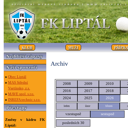
KLUB
MUŽI
PŘÍPR
Archiv
Obec Liptál
MAS Střední
2008
2009
2010
Vsetínsko, z.s.
2016
2017
2018
MAVE spol. s.r.o.
2024
2025
2026
INREFA technic s.r.o.
leden
únor
březen
vzestupně
sestupně
Změny v kádru FK
posledních 30
Liptál: