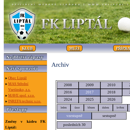
KLUB
MUŽI
PŘÍPR
Archiv
Obec Liptál
MAS Střední
2008
2009
2010
Vsetínsko, z.s.
2016
2017
2018
MAVE spol. s.r.o.
2024
2025
2026
INREFA technic s.r.o.
leden
únor
březen
duben
květen
vzestupně
sestupně
Změny v kádru FK
posledních 30
Liptál: