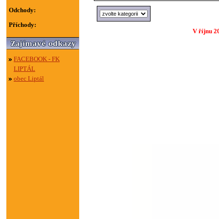
Odchody:
Příchody:
V říjnu 2
FACEBOOK - FK
LIPTÁL
obec Liptál