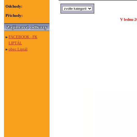
Odchody:
Příchody:
V lednu 2
FACEBOOK - FK
LIPTÁL
obec Liptál