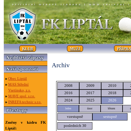
KLUB
MUŽI
PŘÍPR
Archiv
Obec Liptál
MAS Střední
2008
2009
2010
Vsetínsko, z.s.
2016
2017
2018
MAVE spol. s.r.o.
2024
2025
2026
INREFA technic s.r.o.
leden
únor
březen
vzestupně
sestupně
Změny v kádru FK
posledních 30
Liptál: