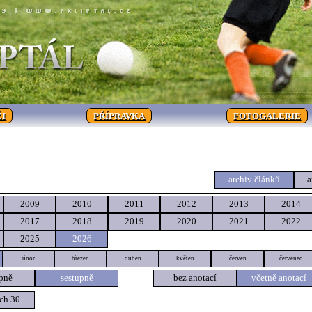
I
PŘÍPRAVKA
FOTOGALERIE
archiv článků
a
2009
2010
2011
2012
2013
2014
2017
2018
2019
2020
2021
2022
2025
2026
únor
březen
duben
květen
červen
červenec
pně
sestupně
bez anotací
včetně anotací
ch 30