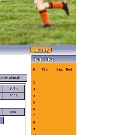
ARCHIV
P.
Tým
Záp.
Bod
1
rchiv aktualit
2
2015
3
2023
4
5
6
srpen
7
8
9