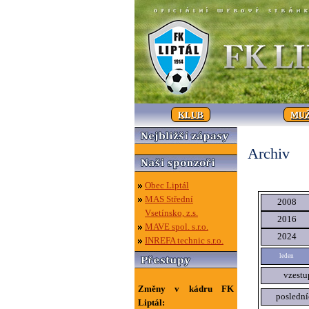
KLUB
MUŽ
Archiv
Obec Liptál
MAS Střední
2008
Vsetínsko, z.s.
2016
MAVE spol. s.r.o.
2024
INREFA technic s.r.o.
leden
vzestu
Změny v kádru FK
poslední
Liptál: