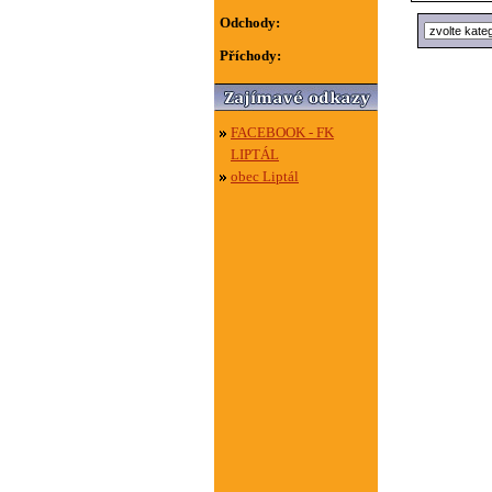
Odchody:
Příchody:
FACEBOOK - FK
LIPTÁL
obec Liptál