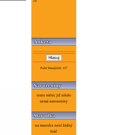
10
Počet hlasujících: 157
tento měsíc již nikdo
nemá narozeniny
na marodce není žádný
hráč