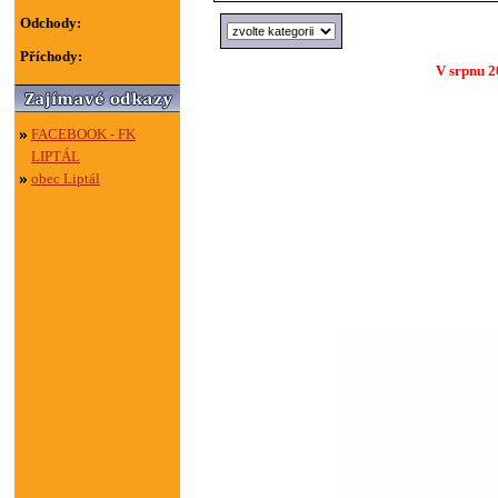
Odchody:
Příchody:
V srpnu 2
FACEBOOK - FK
LIPTÁL
obec Liptál