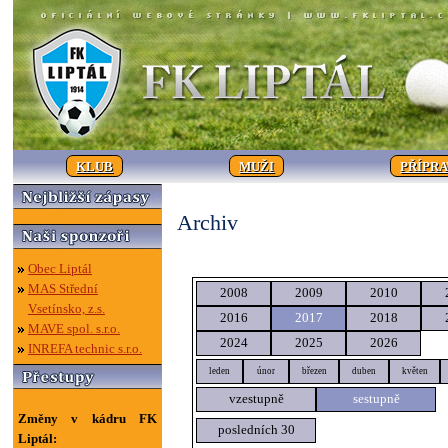
KLUB
MUŽI
PŘÍPR
Archiv
Obec Liptál
MAS Střední
2008
2009
2010
Vsetínsko, z.s.
2016
2017
2018
MAVE spol. s.r.o.
2024
2025
2026
INREFA technic s.r.o.
leden
únor
březen
duben
květen
vzestupně
sestupně
Změny v kádru FK
posledních 30
Liptál: