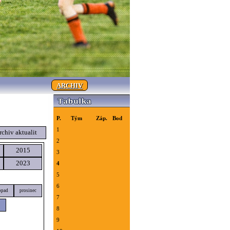
ARCHIV
P.
Tým
Záp.
Bod
1
rchiv aktualit
2
2015
3
2023
4
5
6
opad
prosinec
7
8
9