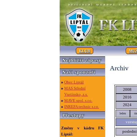
KLUB
MUŽ
Archiv
Obec Liptál
MAS Střední
2008
Vsetínsko, z.s.
2016
MAVE spol. s.r.o.
2024
INREFA technic s.r.o.
leden
ún
vzestu
Změny v kádru FK
poslední
Liptál: