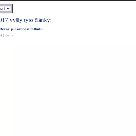
017 vyšly tyto články:
Řezáč je osobnost fotbalu
šský deník