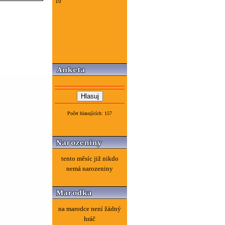
10
Počet hlasujících: 157
tento měsíc již nikdo
nemá narozeniny
na marodce není žádný
hráč