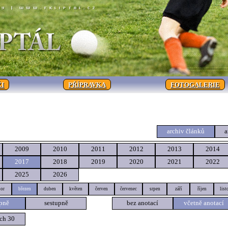
I
PŘÍPRAVKA
FOTOGALERIE
archiv článků
a
2009
2010
2011
2012
2013
2014
2017
2018
2019
2020
2021
2022
2025
2026
or
březen
duben
květen
červen
červenec
srpen
září
říjen
list
pně
sestupně
bez anotací
včetně anotací
ch 30