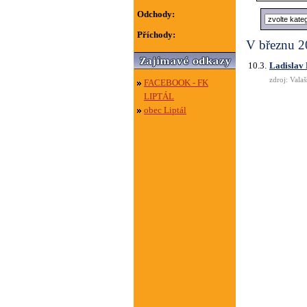
Odchody:
Příchody:
V březnu 2
10.3.
Ladislav 
zdroj: Vala
FACEBOOK - FK
LIPTÁL
obec Liptál