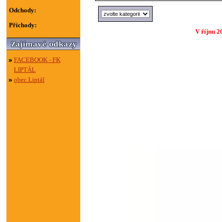
Odchody:
Příchody:
V říjnu 2
FACEBOOK - FK
LIPTÁL
obec Liptál