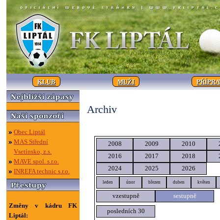
KLUB
MUŽI
PŘÍPR
Archiv
Obec Liptál
MAS Střední
2008
2009
2010
Vsetínsko, z.s.
2016
2017
2018
MAVE spol. s.r.o.
2024
2025
2026
INREFA technic s.r.o.
leden
únor
březen
duben
květen
vzestupně
sestupně
Změny v kádru FK
posledních 30
Liptál: