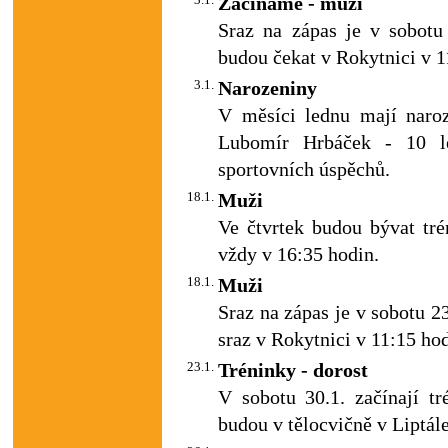
Začínáme - muži
Sraz na zápas je v sobotu 
budou čekat v Rokytnici v 1
3.1.
Narozeniny
V měsíci lednu mají naroze
Lubomír Hrbáček - 10 le
sportovních úspěchů.
18.1.
Muži
Ve čtvrtek budou bývat tré
vždy v 16:35 hodin.
18.1.
Muži
Sraz na zápas je v sobotu 23
sraz v Rokytnici v 11:15 hod
23.1.
Tréninky - dorost
V sobotu 30.1. začínají t
budou v tělocvičně v Liptále