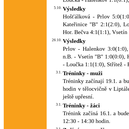
5.10.
Výsledky
Hošťálková - Prlov 5:0(1:0
Kateřinice "B" 2:1(2:0), L
Hor. Bečva 4:1(1:1), Vsetín 
26.10.
Výsledky
Prlov - Halenkov 3:0(1:0),
n.B. - Vsetín "B" 1:0(0:0),
- Loučka 1:1(1:0), Střítež - 
3.1.
Tréninky - muži
Tréninky začínají 19.1. a b
hodin v tělocvičně v Liptál
ještě upřesní.
3.1.
Tréninky - žáci
Trénink začíná 16.1. a bud
12:30 - 14:30 hodin.
3.1.