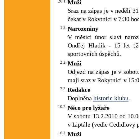
26.1.
Muži
Sraz na zápas je v neděli 31
čekat v Rokytnici v 7:30 ho
1.2.
Narozeniny
V měsíci únor slaví naroz
Ondřej Hladík - 15 let (ž
sportovních úspěchů.
2.2.
Muži
Odjezd na zápas je v sobotu
mají sraz v Rokytnici v 15:
7.2.
Redakce
Doplněna
historie klubu
.
10.2.
Něco pro lyžaře
V sobotu 13.2.2010 od 10.0
v Liptále (vedle Cedidlovy
10.2.
Muži