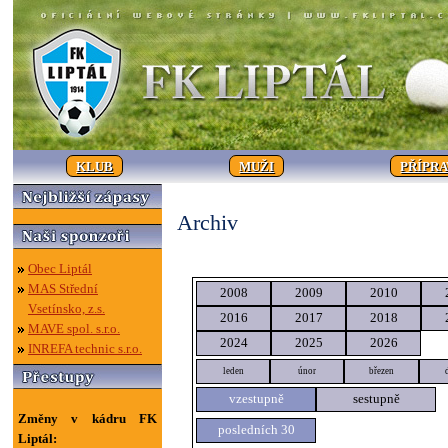
KLUB
MUŽI
PŘÍPR
Archiv
Obec Liptál
MAS Střední
2008
2009
2010
Vsetínsko, z.s.
2016
2017
2018
MAVE spol. s.r.o.
2024
2025
2026
INREFA technic s.r.o.
leden
únor
březen
vzestupně
sestupně
Změny v kádru FK
posledních 30
Liptál: