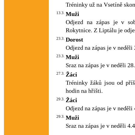
Tréninky už na Vsetíně skon
13.3.
Muži
Odjezd na zápas je v sob
Rokytnice. Z Liptálu je odje
23.3.
Dorost
Odjezd na zápas je v neděli 
23.3.
Muži
Sraz na zápas je v neděli 28.
27.3.
Žáci
Tréninky žáků jsou od příš
hodin na hřišti.
29.3.
Žáci
Odjezd na zápas je v neděli 
29.3.
Muži
Sraz na zápas je v neděli 4.4