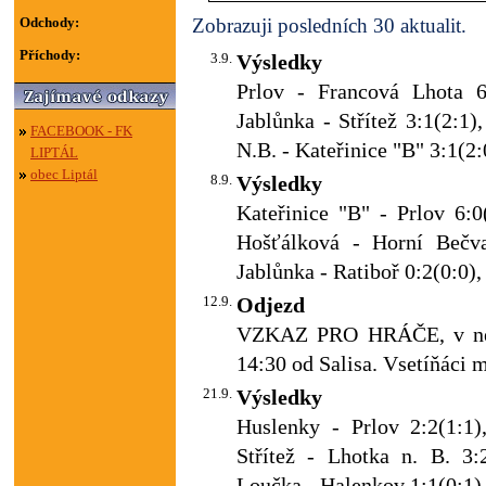
Odchody:
Zobrazuji posledních 30 aktualit.
Příchody:
3.9.
Výsledky
Prlov - Francová Lhota 6:
Jablůnka - Střítež 3:1(2:1
FACEBOOK - FK
N.B. - Kateřinice "B" 3:1(2:
LIPTÁL
obec Liptál
8.9.
Výsledky
Kateřinice "B" - Prlov 6:0
Hošťálková - Horní Bečva 
Jablůnka - Ratiboř 0:2(0:0),
12.9.
Odjezd
VZKAZ PRO HRÁČE, v ned
14:30 od Salisa. Vsetíňáci m
21.9.
Výsledky
Huslenky - Prlov 2:2(1:1)
Střítež - Lhotka n. B. 3:
Loučka - Halenkov 1:1(0:1),