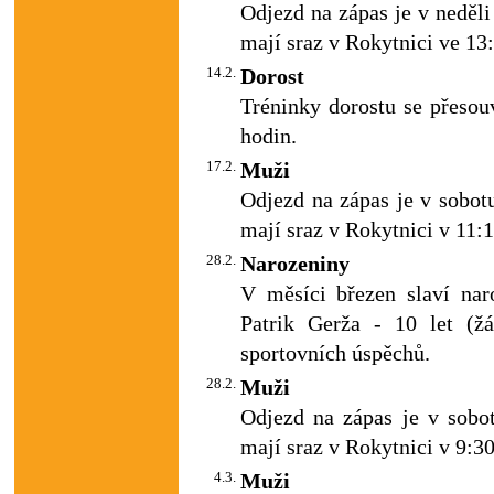
Odjezd na zápas je v neděli
mají sraz v Rokytnici ve 13
14.2.
Dorost
Tréninky dorostu se přesou
hodin.
17.2.
Muži
Odjezd na zápas je v sobotu
mají sraz v Rokytnici v 11:
28.2.
Narozeniny
V měsíci březen slaví nar
Patrik Gerža - 10 let (ž
sportovních úspěchů.
28.2.
Muži
Odjezd na zápas je v sobot
mají sraz v Rokytnici v 9:30
4.3.
Muži