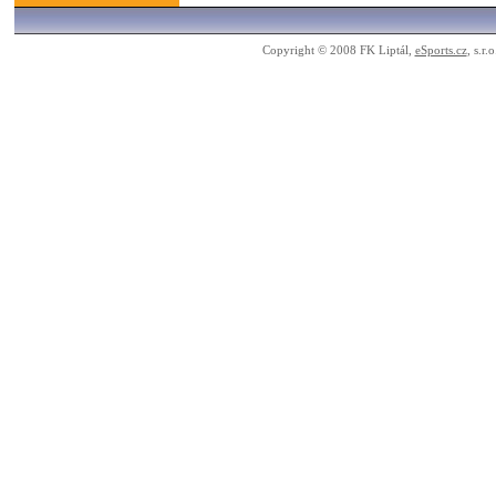
Copyright © 2008 FK Liptál,
eSports.cz
, s.r.