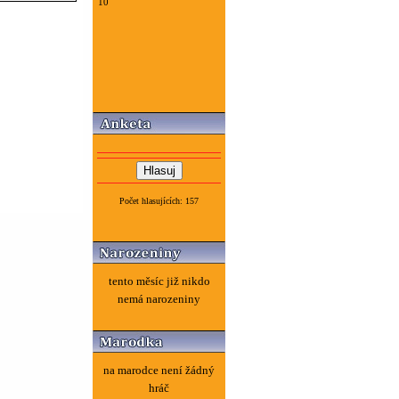
10
Počet hlasujících: 157
tento měsíc již nikdo
nemá narozeniny
na marodce není žádný
hráč