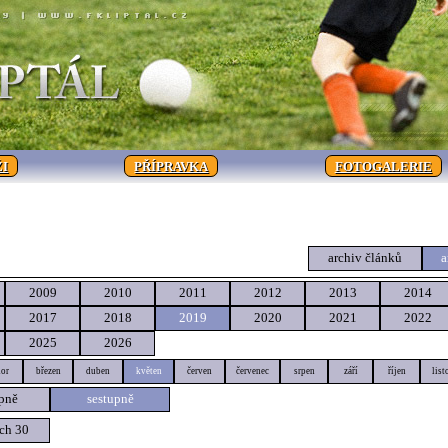
I
PŘÍPRAVKA
FOTOGALERIE
archiv článků
a
2009
2010
2011
2012
2013
2014
2017
2018
2019
2020
2021
2022
2025
2026
or
březen
duben
květen
červen
červenec
srpen
září
říjen
list
pně
sestupně
ch 30