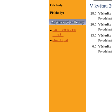
Odchody:
V květnu 20
Příchody:
28.5.
Výsledky
Po odehrán
20.5.
Výsledky
Po odehrán
FACEBOOK - FK
LIPTÁL
13.5.
Výsledky
obec Liptál
Po odehrán
6.5.
Výsledky
Po odehrán