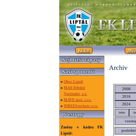
KLUB
MUŽ
Archiv
Obec Liptál
MAS Střední
2008
Vsetínsko, z.s.
2016
MAVE spol. s.r.o.
2024
INREFA technic s.r.o.
leden
ún
vzestu
Změny v kádru FK
poslední
Liptál: