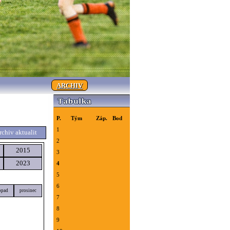
ARCHIV
P.
Tým
Záp.
Bod
1
rchiv aktualit
2
2015
3
2023
4
5
6
opad
prosinec
7
8
9