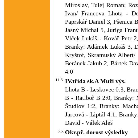
Miroslav, Tulej Roman; Roz
Ivan/ Francova Lhota - D
Paprskář Daniel 3, Pšenica 
Jasný Michal 5, Juriga Fran
Vlček Lukáš - Kovář Petr 2,
Branky: Adámek Lukáš 3, Da
Kryštof, Skramuský Albert/ Ú
Beránek Jakub 2, Bártek Dav
4:0
11.5.
IV.třída sk.A Muži výs.
Lhota B - Leskovec 0:3, Bra
B - Ratiboř B 2:0, Branky:
Študlov 1:2, Branky: Macha
Jarcová - Liptál 4:1, Brank
David - Válek Aleš
5.5.
Okr.př. dorost výsledky