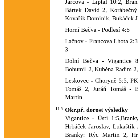
Jarcová - Liptál 10:2, Bra
Bártek David 2, Korábečný
Kovařík Dominik, Bukáček J
Horní Bečva - Podlesí 4:5
Lačnov - Francova Lhota 2:3
3
Dolní Bečva - Vigantice 
Bohumil 2, Kuběna Radim 2,
Leskovec - Choryně 5:5, PK
Tomáš 2, Juráň Tomáš - Bo
Martin
11.5.
Okr.př. dorost výsledky
Vigantice - Ústí 1:5,Brank
Hrbáček Jaroslav, Lukaštík 
Branky: Rýc Martin 2, Hr