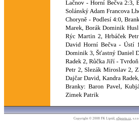
Lačnov - Horní Bečva 2:3, 
Solánský Adam Francova Lhot
Choryně - Podlesí 4:0, Brank
Marek, Borák Dominik Husle
Rýc Martin 2, Hrbáček Petr
David Horní Bečva - Ústí 
Dominik 3, Šťastný Daniel 
Radek 2, Růčka Jiří - Tvrdo
Petr 2, Slezák Miroslav 2, 
Dajčar David, Kandra Radek,
Branky: Baron Pavel, Kubjá
Zimek Patrik
Copyright © 2008 FK Liptál,
eSports.cz
, s.r.