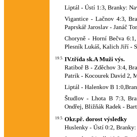
Liptál - Ústí 1:3, Branky: Na
Vigantice - Lačnov 4:3, Bra
Paprskář Jaroslav - Janáč To
Choryně - Horní Bečva 6:1,
Plesník Lukáš, Kalich Jiří -
19.5.
IV.třída sk.A Muži výs.
Ratiboř B - Zděchov 3:4, Br
Patrik - Kocourek David 2,
Liptál - Halenkov B 1:0,Bra
Študlov - Lhota B 7:3, Bra
Ondřej, Bližňák Radek - Bart
19.5.
Okr.př. dorost výsledky
Huslenky - Ústí 0:2, Branky: