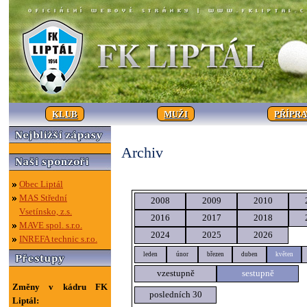
KLUB
MUŽI
PŘÍPR
Archiv
Obec Liptál
MAS Střední
2008
2009
2010
Vsetínsko, z.s.
2016
2017
2018
MAVE spol. s.r.o.
2024
2025
2026
INREFA technic s.r.o.
leden
únor
březen
duben
květen
vzestupně
sestupně
Změny v kádru FK
posledních 30
Liptál: