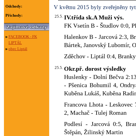
Odchody:
V květnu 2015 byly zveřejněny tyto
Příchody:
25.5.
IV.třída sk.A Muži výs.
FK Vsetín B - Študlov 0:0, P
Halenkov B - Jarcová 2:3, B
FACEBOOK - FK
LIPTÁL
Bártek, Janovský Lubomír, O
obec Liptál
Zděchov - Liptál 0:4, Brank
25.5.
Okr.př. dorost výsledky
Huslenky - Dolní Bečva 2:13
- Pšenica Bohumil 4, Ondry
Kuběna Lukáš, Kuběna Radim
Francova Lhota - Leskovec 7
2, Machač - Tulej Roman
Podlesí - Jarcová 0:5, Br
Štěpán, Žilinský Martin