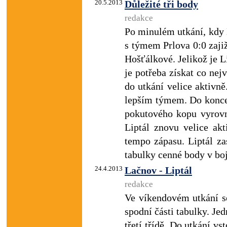
20.5.2013
Důležité tři body
redakce
Po minulém utkání, kdy 
s týmem Prlova 0:0 zaji
Hošťálkové. Jelikož je 
je potřeba získat co nej
do utkání velice aktivně.
lepším týmem. Do konce
pokutového kopu vyrovn
Liptál znovu velice akt
tempo zápasu. Liptál za
tabulky cenné body v boj
24.4.2013
Lačnov - Liptál
redakce
Ve víkendovém utkání se
spodní části tabulky. Jed
třetí třídě. Do utkání vs