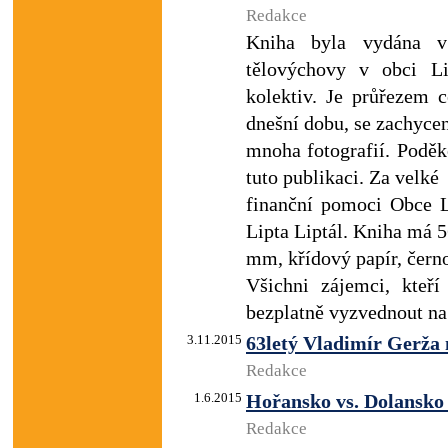
Redakce
Kniha byla vydána v 
tělovýchovy v obci Li
kolektiv. Je průřezem c
dnešní dobu, se zachyce
mnoha fotografií. Poděko
tuto publikaci. Za velké
finanční pomoci Obce L
Lipta Liptál. Kniha má 
mm, křídový papír, černo
Všichni zájemci, kteří 
bezplatně vyzvednout na
3.11.2015
63letý Vladimír Gerža 
Redakce
1.6.2015
Hořansko vs. Dolansko
Redakce