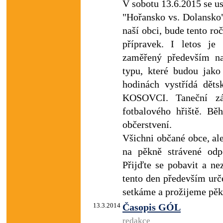
V sobotu 13.6.2015 se us
"Hořansko vs. Dolansko"
naší obci, bude tento ro
přípravek. I letos je
zaměřený především na
typu, které budou jak
hodinách vystřídá dět
KOSOVCI. Taneční záb
fotbalového hřiště. B
občerstvení.
Všichni občané obce, ale
na pěkně strávené odp
Přijďte se pobavit a ne
tento den především urč
setkáme a prožijeme pěk
13.3.2014
Časopis GÓL
redakce