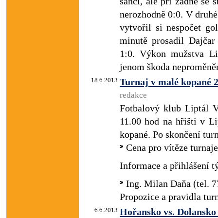
šanci, ale při žádné se 
nerozhodně 0:0. V druhé 
vytvořil si nespočet go
minutě prosadil Dajčar 
1:0. Výkon mužstva Li
jenom škoda neproměněn
18.6.2013
Turnaj v malé kopané 
redakce
Fotbalový klub Liptál 
11.00 hod na hřišti v L
kopané. Po skončení turn
Cena pro vítěze turnaj
Informace a přihlášení t
Ing. Milan Daňa (tel.
Propozice a pravidla turn
6.6.2013
Hořansko vs. Dolansko