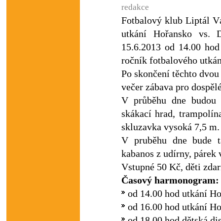
redakce
Fotbalový klub Liptál Vá
utkání Hořansko vs. D
15.6.2013 od 14.00 hod 
ročník fotbalového utká
Po skončení těchto dvou 
večer zábava pro dospělé
V průběhu dne budou k
skákací hrad, trampolína
skluzavka vysoká 7,5 m.
V pruběhu dne bude ta
kabanos z udírny, párek v
Vstupné 50 Kč, děti zda
Časový harmonogram:
od 14.00 hod utkání Ho
od 16.00 hod utkání Ho
od 18.00 hod dětská di