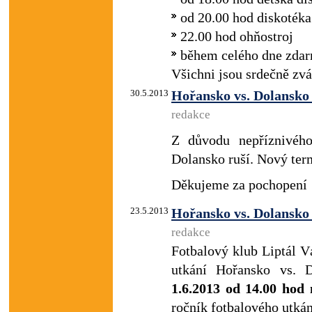
od 20.00 hod diskotéka
22.00 hod ohňostroj
během celého dne zdarm
Všichni jsou srdečně zvá
30.5.2013
Hořansko vs. Dolansko 
redakce
Z důvodu nepříznivého
Dolansko ruší. Nový ter
Děkujeme za pochopení
23.5.2013
Hořansko vs. Dolansko
redakce
Fotbalový klub Liptál Vá
utkání Hořansko vs. 
1.6.2013 od 14.00 hod 
ročník fotbalového utká