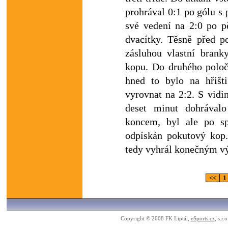
prohrával 0:1 po gólu s
své vedení na 2:0 po pě
dvacítky. Těsně před po
zásluhou vlastní branky
kopu. Do druhého poloča
hned to bylo na hřišti
vyrovnat na 2:2. S vidi
deset minut dohrával
koncem, byl ale po s
odpískán pokutový kop
tedy vyhrál konečným v
<<
1
Copyright © 2008 FK Liptál,
eSports.cz
, s.r.