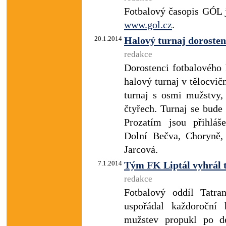
Fotbalový časopis GÓL 
www.gol.cz
.
20.1.2014
Halový turnaj dorosten
redakce
Dorostenci fotbalového 
halový turnaj v tělocvič
turnaj s osmi mužstvy,
čtyřech. Turnaj se bude
Prozatím jsou přihláš
Dolní Bečva, Choryně,
Jarcová.
7.1.2014
Tým FK Liptál vyhrál 
redakce
Fotbalový oddíl Tatra
uspořádal každoroční 
mužstev propukl po de