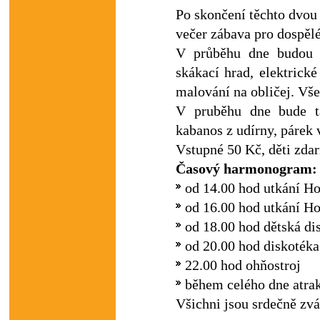
Po skončení těchto dvou 
večer zábava pro dospělé
V průběhu dne budou k
skákací hrad, elektrické
malování na obličej. Vš
V pruběhu dne bude ta
kabanos z udírny, párek v 
Vstupné 50 Kč, děti zda
Časový harmonogram:
od 14.00 hod utkání Ho
od 16.00 hod utkání Ho
od 18.00 hod dětská di
od 20.00 hod diskotéka
22.00 hod ohňostroj
během celého dne atrak
Všichni jsou srdečně zvá