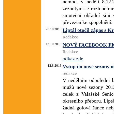
nemoci v neděli 8.12
zeznulým se rozloučíme
smuteční obřadní síni
převezen ke zpopelnění.
28.10.2013
Liptál otočil zápas s K
Redakce
16.10.2013
NOVÝ FACEBOOK FK
Redakce
odkaz zde
12.8.2013
Vstup do nové sezony ú
redakce
V nedělním odpoledni by
mužů nové sezony 2013
celek z Valašské Senic
okresního přeboru. Liptá
žádná golová šance neb