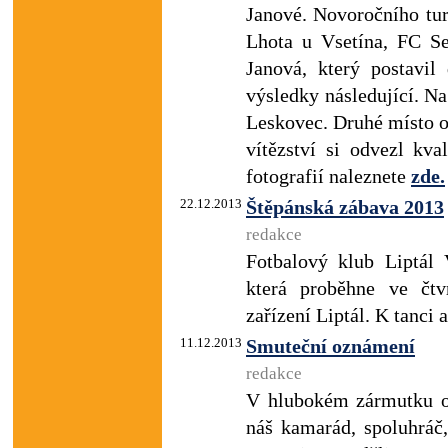
Janové. Novoročního tur
Lhota u Vsetína, FC Se
Janová, který postavil
výsledky následující. Na
Leskovec. Druhé místo ob
vítězství si odvezl kva
fotografií naleznete
zde.
22.12.2013
Štěpánská zábava 2013
redakce
Fotbalový klub Liptál
která proběhne ve čtv
zařízení Liptál. K tanci
11.12.2013
Smuteční oznámení
redakce
V hlubokém zármutku o
náš kamarád, spoluhráč