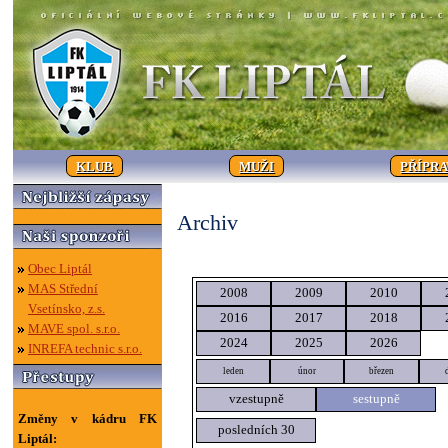
KLUB
MUŽI
PŘÍPR
Archiv
Obec Liptál
MAS Střední
2008
2009
2010
Vsetínsko, z.s.
2016
2017
2018
MAVE spol. s.r.o.
2024
2025
2026
INREFA technic s.r.o.
leden
únor
březen
vzestupně
sestupně
Změny v kádru FK
posledních 30
Liptál: