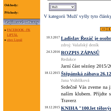
Odchody:
Příchody:
V kategorii 'Muži' vyšly tyto článk
<<
1
FACEBOOK - FK
LIPTÁL
10.3.2017
Ladislav Řezáč je osobn
obec Liptál
zdroj: Valašský deník
24.3.2016
ROZPIS ZÁPASŮ
Redakce
Jarní část sézóny 2015/
18.12.2015
Štěpánská zábava 26.1
Jana Vráblíková
Srdečně Vás zveme na ji
naším klubem. Příjdte s
Traverz
18.12.2015
KNIHA "100.let tělovýc